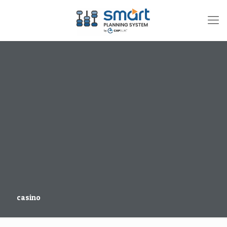
casino