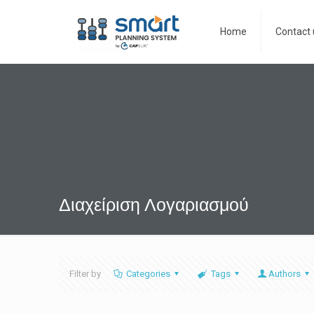
Home
Contact 
Διαχείριση Λογαριασμού
Filter by
Categories
Tags
Authors