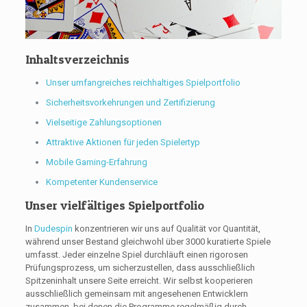
Inhaltsverzeichnis
Unser umfangreiches reichhaltiges Spielportfolio
Sicherheitsvorkehrungen und Zertifizierung
Vielseitige Zahlungsoptionen
Attraktive Aktionen für jeden Spielertyp
Mobile Gaming-Erfahrung
Kompetenter Kundenservice
Unser vielfältiges Spielportfolio
In
Dudespin
konzentrieren wir uns auf Qualität vor Quantität,
während unser Bestand gleichwohl über 3000 kuratierte Spiele
umfasst. Jeder einzelne Spiel durchläuft einen rigorosen
Prüfungsprozess, um sicherzustellen, dass ausschließlich
Spitzeninhalt unsere Seite erreicht. Wir selbst kooperieren
ausschließlich gemeinsam mit angesehenen Entwicklern
zusammen, bei denen die Programme regelmäßig durch