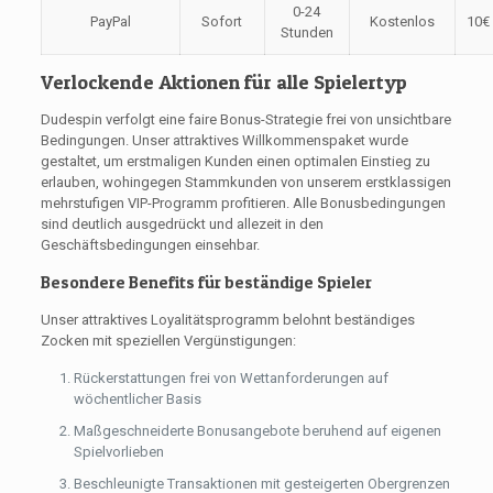
0-24
PayPal
Sofort
Kostenlos
10€
Stunden
Verlockende Aktionen für alle Spielertyp
Dudespin verfolgt eine faire Bonus-Strategie frei von unsichtbare
Bedingungen. Unser attraktives Willkommenspaket wurde
gestaltet, um erstmaligen Kunden einen optimalen Einstieg zu
erlauben, wohingegen Stammkunden von unserem erstklassigen
mehrstufigen VIP-Programm profitieren. Alle Bonusbedingungen
sind deutlich ausgedrückt und allezeit in den
Geschäftsbedingungen einsehbar.
Besondere Benefits für beständige Spieler
Unser attraktives Loyalitätsprogramm belohnt beständiges
Zocken mit speziellen Vergünstigungen:
Rückerstattungen frei von Wettanforderungen auf
wöchentlicher Basis
Maßgeschneiderte Bonusangebote beruhend auf eigenen
Spielvorlieben
Beschleunigte Transaktionen mit gesteigerten Obergrenzen