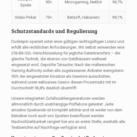
95+
Microgaming, NetEnt
94,7%
Spiele
Video-Poker
75+
Betsoft, Habanero
99,1%
Schutzstandards und Regulierung
Dudespin operiert unter einer gültigen rechtsgültigen Lizenz und
erfüllt alle rechtlichen Anforderungen. Wir selbst verwenden eine
256-Bit-SSL-Verschlüsselung für jegliche Datentransfers – die
gleiche Technik, die ebenso von Geldhäusern weltweit
eingesetzt wird. Geprüfte Tatsache: Nach der maltesischen
Gaming Authority sollen alle zugelassenen Anbieter wenigstens
95% der eingesetzten Einsätze als Gewinne ausschütten,
während unser exklusives Casino diesen Prozentsatz mit im
Durchschnitt 96,8% deutlich übertrifft.
Unsere integrierten Zufallszahlengeneratoren werden
allmonatlich durch unabhängige Prüflabore getestet. Jede
einzelne Spielrunde ist komplett arbiträr und ist weder von dem
Betreiber noch auch von Spielern beeinflusst werden.
Nachvollziehbarkeit rangiert bei uns an erster Stelle, weshalb alle
Testberichte auf Nachfrage verfügbar sind.