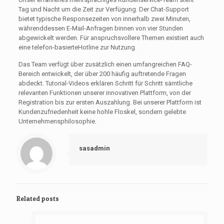
Tag und Nacht um die Zeit zur Verfügung. Der Chat-Support
bietet typische Responsezeiten von innerhalb zwei Minuten,
währenddessen E-Mail-Anfragen binnen von vier Stunden
abgewickelt werden. Für anspruchsvollere Themen existiert auch
eine telefon-basierteHotline zur Nutzung.
Das Team verfügt über zusätzlich einen umfangreichen FAQ-
Bereich entwickelt, der über 200 häufig auftretende Fragen
abdeckt. Tutorial-Videos erklären Schritt für Schritt sämtliche
relevanten Funktionen unserer innovativen Plattform, von der
Registration bis zur ersten Auszahlung. Bei unserer Plattform ist
Kundenzufriedenheit keine hohle Floskel, sondern gelebte
Unternehmensphilosophie.
sasadmin
Related posts