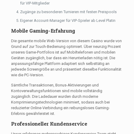
für VIP-Mitglieder
Zugänge zu besonderen Turnieren mit festen Preispools
Eigener Account-Manager für VIP-Spieler ab Level Platin
Mobile Gaming-Erfahrung
Die gesamte mobile Web-Version von diesem Casino wurde von
Grund auf zur Touch-Bedienung optimiert. Über neunzig Prozent
unseres Game-Portfolios ist auf Mobiltelefonen und mobilen
Geräten zugänglich, bar dass ein Herunterladen nötig ist. Die
anpassungsfähige Plattform adaptiert sich selbsttätig an
jedwede Screengröße an und präsentiert dieselbe Funktionalität
wie die PC-Version.
Sämtliche Transaktionen, Bonus-Aktivierungen und
Kontoverwaltungsfunktionen sind mobile vollständig
zugänglich. Die Ladedauer wurden durch moderne
Komprimierungstechnologien minimiert, sodass auch bei
reduzierter Online-Verbindung ein reibungsloses Gaming-
Erlebnis gewährleistet ist.
Professioneller Kundenservice
Unser erfahrenes mehrsprachiges Kundenservice-Team steht