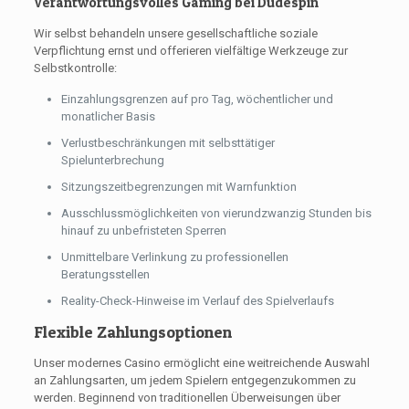
Verantwortungsvolles Gaming bei Dudespin
Wir selbst behandeln unsere gesellschaftliche soziale
Verpflichtung ernst und offerieren vielfältige Werkzeuge zur
Selbstkontrolle:
Einzahlungsgrenzen auf pro Tag, wöchentlicher und
monatlicher Basis
Verlustbeschränkungen mit selbsttätiger
Spielunterbrechung
Sitzungszeitbegrenzungen mit Warnfunktion
Ausschlussmöglichkeiten von vierundzwanzig Stunden bis
hinauf zu unbefristeten Sperren
Unmittelbare Verlinkung zu professionellen
Beratungsstellen
Reality-Check-Hinweise im Verlauf des Spielverlaufs
Flexible Zahlungsoptionen
Unser modernes Casino ermöglicht eine weitreichende Auswahl
an Zahlungsarten, um jedem Spielern entgegenzukommen zu
werden. Beginnend von traditionellen Überweisungen über