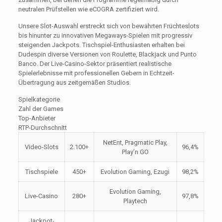
neutralen Prüfstellen wie eCOGRA zertifiziert wird.
Unsere Slot-Auswahl erstreckt sich von bewährten Früchteslots
bis hinunter zu innovativen Megaways-Spielen mit progressiv
steigenden Jackpots. Tischspiel-Enthusiasten erhalten bei
Dudespin diverse Versionen von Roulette, Blackjack und Punto
Banco. Der Live-Casino-Sektor präsentiert realistische
Spielerlebnisse mit professionellen Gebern in Echtzeit-
Übertragung aus zeitgemäßen Studios.
Spielkategorie
Zahl der Games
Top-Anbieter
RTP-Durchschnitt
NetEnt, Pragmatic Play,
Video-Slots
2.100+
96,4%
Play’n GO
Tischspiele
450+
Evolution Gaming, Ezugi
98,2%
Evolution Gaming,
Live-Casino
280+
97,8%
Playtech
Jackpot-