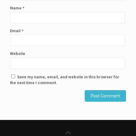
Name
*
Email
*
Website
Save my name, email, and website in this browser for
the next time I comment.