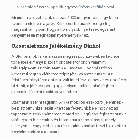
Mobilos fizetési opciók egyszerűsített verifikációval
Minimum befizetésünk csupán 1000 magyar forint, így bárki
számára elérhető a játék. Kifizetési határaink pedig elég
magasak annyiban, hogy a komolyabb nyertesek egyaránt
kényelmesen megkapják nyereményeikhez.
Okostelefonos Játékélmény Bárhol
A Glorion mobilalkalmazása meg reszponzív webes felülete
tökéletes élményt biztosít okostelefonokon valamint
táblagépeken szintén. Nem kell letöltés – böngésződön
keresztül rögtön elérheted teljes játékválasztékunkat. Az
érintéses irányításra optimalizált interfész természetes operációt
biztosít, a játékok pedig ugyanolyan grafikai minőségben
jelennek elő, mint desktop verzióban.
Számaink szerint tagjaink 67%-a mobilos eszközről jelentkezik
be platformunkra, ezért kitartóan fektetünk bele, hogy ez az
tapasztalat zökkenőmentes maradjon. Legújabb fejlesztésünk a
villámgyors bejelentkezés biometriai azonosítással, amely
ujjlenyomat vagy arcfelismerés alkalmazásával teszi fokozottan
kényelmesebbé a access-t.