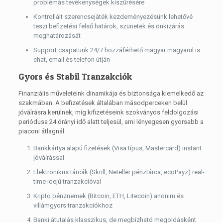
problémás tevékenységek kiszűrésére
Kontrollált szerencsejáték kezdeményezésünk lehetővé
teszi befizetési felső határok, szünetek és önkizárás
meghatározását
Support csapatunk 24/7 hozzáférhető magyar magyarul is
chat, email és telefon útján
Gyors és Stabil Tranzakciók
Finanziális műveleteink dinamikája és biztonsága kiemelkedő az
szakmában. A befizetések általában másodperceken belül
jóváírásra kerülnek, míg kifizetéseink szokványos feldolgozási
periódusa 24 órányi idő alatt teljesül, ami lényegesen gyorsabb a
piaconi átlagnál.
Bankkártya alapú fizetések (Visa típus, Mastercard) instant
jóváírással
Elektronikus tárcák (Skrill, Neteller pénztárca, ecoPayz) real-
time idejű tranzakcióval
Kripto pénznemek (Bitcoin, ETH, Litecoin) anonim és
villámgyors tranzakciókhoz
Banki átutalás klasszikus, de megbízható megoldásként