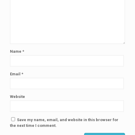
Name
*
Email
*
Website
Save my name, email, and website in this browser for
the next time I comment.