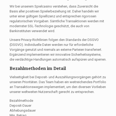
Wir bei unserem Spielcasino verstehen, dass Zuversicht die
Basis aller positiven Spielerbeziehung ist. Daher handeln wir
unter einer gültigen Spiellizenz und entsprechen rigorosen
regulatorischen Vorgaben. Sämtliche Transaktionen werden mit
modernster SSL-Technologie geschützt, die auch von
Bankinstituten verwendet wird.
Unsere Privacy-Richtlinien folgen den Standards der DSGVO
(DSGVO). Individuelle Daten werden nur für erforderliche
Vorgänge genutzt und niemals an externe Parteien transferiert.
Ergänzend implementieren wir innovative Sicherheitssysteme,
die verdächtige Handlungen automatisch aufspüren und sperren.
Bezahlmethoden im Detail
Vielseitigkeit bei Deposit- und Auszahlungsvorgängen gehört zu
unseren Prioritäten. Das Team haben ein weitreichendes Portfolio
an Transaktionswegen implementiert, um den diversen Vorlieben
unserer weltweiten Nutzerschaft gerecht zu entsprechen.
Bezahlmethode
Deposit-Dauer
Abhebungsdauer
Min. Betrag