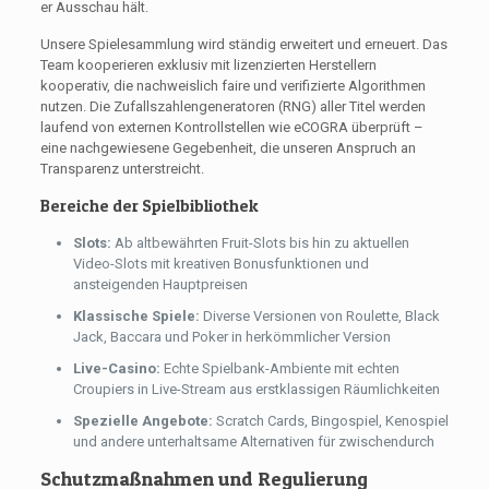
er Ausschau hält.
Unsere Spielesammlung wird ständig erweitert und erneuert. Das
Team kooperieren exklusiv mit lizenzierten Herstellern
kooperativ, die nachweislich faire und verifizierte Algorithmen
nutzen. Die Zufallszahlengeneratoren (RNG) aller Titel werden
laufend von externen Kontrollstellen wie eCOGRA überprüft –
eine nachgewiesene Gegebenheit, die unseren Anspruch an
Transparenz unterstreicht.
Bereiche der Spielbibliothek
Slots:
Ab altbewährten Fruit-Slots bis hin zu aktuellen
Video-Slots mit kreativen Bonusfunktionen und
ansteigenden Hauptpreisen
Klassische Spiele:
Diverse Versionen von Roulette, Black
Jack, Baccara und Poker in herkömmlicher Version
Live-Casino:
Echte Spielbank-Ambiente mit echten
Croupiers in Live-Stream aus erstklassigen Räumlichkeiten
Spezielle Angebote:
Scratch Cards, Bingospiel, Kenospiel
und andere unterhaltsame Alternativen für zwischendurch
Schutzmaßnahmen und Regulierung