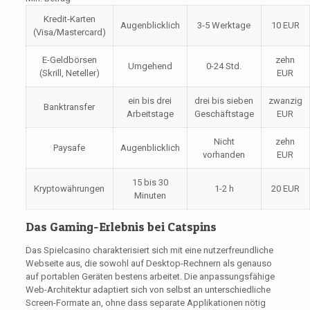
Kredit-Karten
Augenblicklich
3-5 Werktage
10 EUR
(Visa/Mastercard)
E-Geldbörsen
zehn
Umgehend
0-24 Std.
(Skrill, Neteller)
EUR
ein bis drei
drei bis sieben
zwanzig
Banktransfer
Arbeitstage
Geschäftstage
EUR
Nicht
zehn
Paysafe
Augenblicklich
vorhanden
EUR
15 bis 30
Kryptowährungen
1-2 h
20 EUR
Minuten
Das Gaming-Erlebnis bei Catspins
Das Spielcasino charakterisiert sich mit eine nutzerfreundliche
Webseite aus, die sowohl auf Desktop-Rechnern als genauso
auf portablen Geräten bestens arbeitet. Die anpassungsfähige
Web-Architektur adaptiert sich von selbst an unterschiedliche
Screen-Formate an, ohne dass separate Applikationen nötig