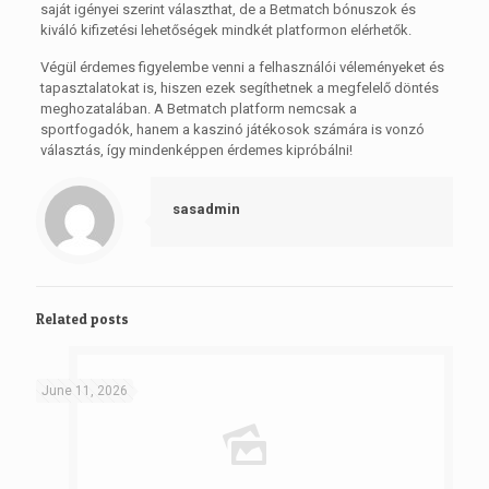
saját igényei szerint választhat, de a Betmatch bónuszok és
kiváló kifizetési lehetőségek mindkét platformon elérhetők.
Végül érdemes figyelembe venni a felhasználói véleményeket és
tapasztalatokat is, hiszen ezek segíthetnek a megfelelő döntés
meghozatalában. A Betmatch platform nemcsak a
sportfogadók, hanem a kaszinó játékosok számára is vonzó
választás, így mindenképpen érdemes kipróbálni!
sasadmin
Related posts
June 11, 2026