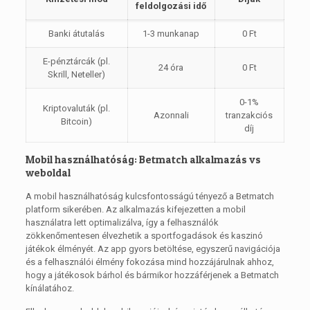
feldolgozási idő
Banki átutalás
1-3 munkanap
0 Ft
E-pénztárcák (pl.
24 óra
0 Ft
Skrill, Neteller)
0-1%
Kriptovaluták (pl.
Azonnali
tranzakciós
Bitcoin)
díj
Mobil használhatóság: Betmatch alkalmazás vs
weboldal
A mobil használhatóság kulcsfontosságú tényező a Betmatch
platform sikerében. Az alkalmazás kifejezetten a mobil
használatra lett optimalizálva, így a felhasználók
zökkenőmentesen élvezhetik a sportfogadások és kaszinó
játékok élményét. Az app gyors betöltése, egyszerű navigációja
és a felhasználói élmény fokozása mind hozzájárulnak ahhoz,
hogy a játékosok bárhol és bármikor hozzáférjenek a Betmatch
kínálatához.