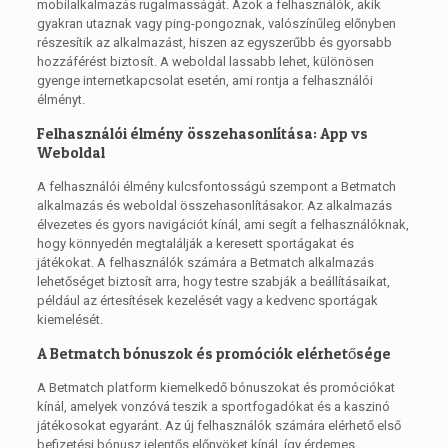
mobilalkalmazás rugalmasságát. Azok a felhasználók, akik
gyakran utaznak vagy ping-pongoznak, valószínűleg előnyben
részesítik az alkalmazást, hiszen az egyszerűbb és gyorsabb
hozzáférést biztosít. A weboldal lassabb lehet, különösen
gyenge internetkapcsolat esetén, ami rontja a felhasználói
élményt.
Felhasználói élmény összehasonlítása: App vs
Weboldal
A felhasználói élmény kulcsfontosságú szempont a Betmatch
alkalmazás és weboldal összehasonlításakor. Az alkalmazás
élvezetes és gyors navigációt kínál, ami segít a felhasználóknak,
hogy könnyedén megtalálják a keresett sportágakat és
játékokat. A felhasználók számára a Betmatch alkalmazás
lehetőséget biztosít arra, hogy testre szabják a beállításaikat,
például az értesítések kezelését vagy a kedvenc sportágak
kiemelését.
A Betmatch bónuszok és promóciók elérhetősége
A Betmatch platform kiemelkedő bónuszokat és promóciókat
kínál, amelyek vonzóvá teszik a sportfogadókat és a kaszinó
játékosokat egyaránt. Az új felhasználók számára elérhető első
befizetési bónusz jelentős előnyöket kínál, így érdemes