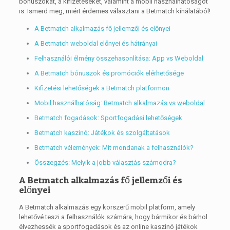
bónuszokat, a kifizetéseket, valamint a mobil használhatóságot
is. Ismerd meg, miért érdemes választani a Betmatch kínálatából!
A Betmatch alkalmazás fő jellemzői és előnyei
A Betmatch weboldal előnyei és hátrányai
Felhasználói élmény összehasonlítása: App vs Weboldal
A Betmatch bónuszok és promóciók elérhetősége
Kifizetési lehetőségek a Betmatch platformon
Mobil használhatóság: Betmatch alkalmazás vs weboldal
Betmatch fogadások: Sportfogadási lehetőségek
Betmatch kaszinó: Játékok és szolgáltatások
Betmatch vélemények: Mit mondanak a felhasználók?
Összegzés: Melyik a jobb választás számodra?
A Betmatch alkalmazás fő jellemzői és
előnyei
A Betmatch alkalmazás egy korszerű mobil platform, amely
lehetővé teszi a felhasználók számára, hogy bármikor és bárhol
élvezhessék a sportfogadások és az online kaszinó játékok