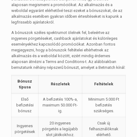
alaposan megismerni a promóciókat. Az alkalmazás és a
weboldal egyaránt elérhetővé teszi ezeket a bónuszokat, de az
alkalmazás esetében gyakran időben értesítéseket is kapunk a
legfrissebb ajánlatokról.
A bónuszok széles spektrumot ölelnek fel, beleértve az
ingyenes pörgetéseket, cashback ajánlatokat és különleges
eseményekhez kapcsolódó promóciókat. Azonban fontos
megjegyezni, hogy a bónuszok feltételei eltérhetnek az
alkalmazás és a weboldal között, ezért mindig érdemes
alaposan átnézni a Terms and Conditions-t. Az alábbiakban
bemutatunk néhány népszerű bónuszt, amelyet a Betmatch kínál:
Bónusz
Részletek
Feltételek
típusa
Első
A befizetés 100%-a,
Minimum 5.000 Ft
befizetési
maximum 50.000 Ft-
befizetés
bónusz
ig.
szükséges.
20 ingyenes
Csak új
Ingyenes
pörgetés a legújabb
felhasználóknak
pörgetések
slot játékokhoz.
elérhető.