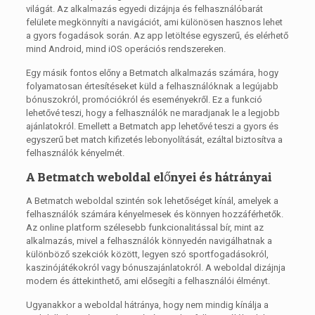
világát. Az alkalmazás egyedi dizájnja és felhasználóbarát
felülete megkönnyíti a navigációt, ami különösen hasznos lehet
a gyors fogadások során. Az app letöltése egyszerű, és elérhető
mind Android, mind iOS operációs rendszereken.
Egy másik fontos előny a Betmatch alkalmazás számára, hogy
folyamatosan értesítéseket küld a felhasználóknak a legújabb
bónuszokról, promóciókról és eseményekről. Ez a funkció
lehetővé teszi, hogy a felhasználók ne maradjanak le a legjobb
ajánlatokról. Emellett a Betmatch app lehetővé teszi a gyors és
egyszerű bet match kifizetés lebonyolítását, ezáltal biztosítva a
felhasználók kényelmét.
A Betmatch weboldal előnyei és hátrányai
A Betmatch weboldal szintén sok lehetőséget kínál, amelyek a
felhasználók számára kényelmesek és könnyen hozzáférhetők.
Az online platform szélesebb funkcionalitással bír, mint az
alkalmazás, mivel a felhasználók könnyedén navigálhatnak a
különböző szekciók között, legyen szó sportfogadásokról,
kaszinójátékokról vagy bónuszajánlatokról. A weboldal dizájnja
modern és áttekinthető, ami elősegíti a felhasználói élményt.
Ugyanakkor a weboldal hátránya, hogy nem mindig kínálja a