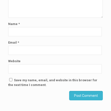
Name
*
Email
*
Website
Save my name, email, and website in this browser for
the next time I comment.