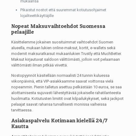
mukaansa
Pikaistut nostot että suuremmat kotiutusohjaimet
lojaliteettikäyttäjille
Nopeat Maksuvaihtoehdot Suomessa
pelaajille
Käsittelemme jokainen suosituimmat vaihtoehdot Suomen
alueella, mukaan lukien online-maksut, kortit, e-wallets sekä
modernit maksuratkaisut mukaanlukien Trustly että MuchBetter.
Maksut kirjautuvat saldoon välittömästi, jolloin voit pelaamaan
välittömästi ilman pitkää viivettä.
Nostopyynnöt käsitellään normaalisti 24 tunnin kuluessa
viikonpäivinä, että VIP-asiakkaamme saavat voittonsa vielä
nopeammin. Pienin talletus asettuu pelkästään 10 euroa, se saa
aloittamisesta sujuvasti lähestyttävää jokaiselle rahatilanteesta
huolimatta. Kotiutusten limiitit ovat kilpailukykyiset, sekä jackpot
pelaajat saavat rahansa turvallisesti monissa vaiheissa
tarvittaessa.
Asiakaspalvelu Kotimaan kielellä 24/7
Kautta