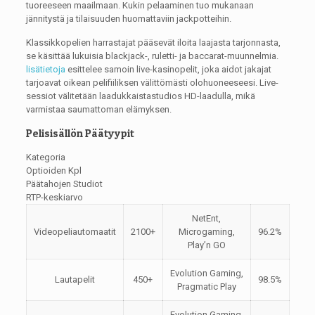
tuoreeseen maailmaan. Kukin pelaaminen tuo mukanaan
jännitystä ja tilaisuuden huomattaviin jackpotteihin.
Klassikkopelien harrastajat pääsevät iloita laajasta tarjonnasta,
se käsittää lukuisia blackjack-, ruletti- ja baccarat-muunnelmia.
lisätietoja
esittelee samoin live-kasinopelit, joka aidot jakajat
tarjoavat oikean pelifiiliksen välittömästi olohuoneeseesi. Live-
sessiot välitetään laadukkaistastudios HD-laadulla, mikä
varmistaa saumattoman elämyksen.
Pelisisällön Päätyypit
Kategoria
Optioiden Kpl
Päätahojen Studiot
RTP-keskiarvo
NetEnt,
Videopeliautomaatit
2100+
Microgaming,
96.2%
Play’n GO
Evolution Gaming,
Lautapelit
450+
98.5%
Pragmatic Play
Evolution Gaming,