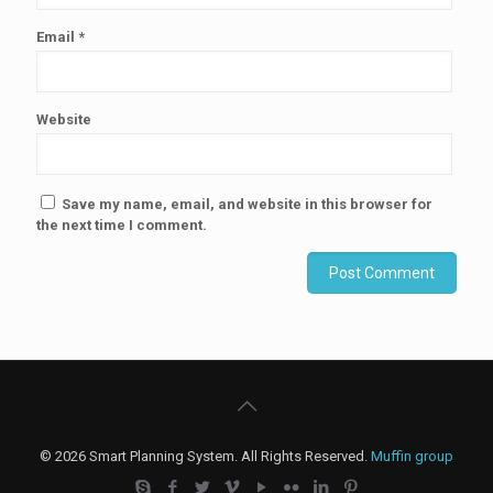
Email
*
Website
Save my name, email, and website in this browser for
the next time I comment.
© 2026 Smart Planning System. All Rights Reserved.
Muffin group