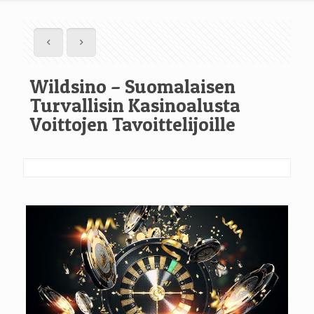
Wildsino – Suomalaisen
Turvallisin Kasinoalusta
Voittojen Tavoittelijoille