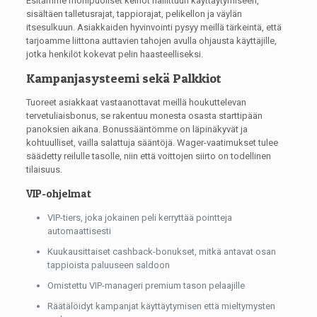
Esitämme monipuoliset keinot hallittuun käyttäytymiseen,
sisältäen talletusrajat, tappiorajat, pelikellon ja väylän
itsesulkuun. Asiakkaiden hyvinvointi pysyy meillä tärkeintä, että
tarjoamme liittona auttavien tahojen avulla ohjausta käyttäjille,
jotka henkilöt kokevat pelin haasteelliseksi.
Kampanjasysteemi sekä Palkkiot
Tuoreet asiakkaat vastaanottavat meillä houkuttelevan
tervetuliaisbonus, se rakentuu monesta osasta starttipään
panoksien aikana. Bonussääntömme on läpinäkyvät ja
kohtuulliset, vailla salattuja sääntöjä. Wager-vaatimukset tulee
säädetty reilulle tasolle, niin että voittojen siirto on todellinen
tilaisuus.
VIP-ohjelmat
VIP-tiers, joka jokainen peli kerryttää pointteja
automaattisesti
Kuukausittaiset cashback-bonukset, mitkä antavat osan
tappioista paluuseen saldoon
Omistettu VIP-manageri premium tason pelaajille
Räätälöidyt kampanjat käyttäytymisen että mieltymysten