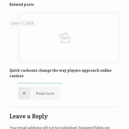
Related posts
June 11, 2026
Quick cashouts change the way players approach online
casinos
Read more
Leave a Reply
Your email address will not be published.
Required fields are