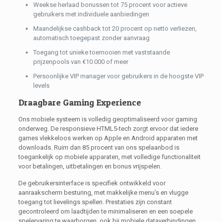
Weekse herlaad bonussen tot 75 procent voor actieve
gebruikers met individuele aanbiedingen
Maandelijkse cashback tot 20 procent op netto verliezen,
automatisch toegepast zonder aanvraag
Toegang tot unieke toernooien met vaststaande
prijzenpools van €10.000 of meer
Persoonlijke VIP manager voor gebruikers in de hoogste VIP
levels
Draagbare Gaming Experience
Ons mobiele systeem is volledig geoptimaliseerd voor gaming
onderweg. De responsieve HTML5-tech zorgt ervoor dat iedere
games vlekkeloos werken op Apple en Android apparaten met
downloads. Ruim dan 85 procent van ons spelaanbod is
toegankelijk op mobiele apparaten, met volledige functionaliteit
voor betalingen, uitbetalingen en bonus vrijspelen.
De gebruikersinterface is specifiek ontwikkeld voor
aanraakscherm besturing, met makkelijke menu’s en vlugge
toegang tot lievelings spellen. Prestaties zijn constant
gecontroleerd om laadtijden te minimaliseren en een soepele
spelervaring te waarborgen, ook bij mobiele dataverbindingen.