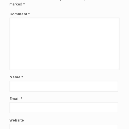
marked
*
Comment
*
Name
*
Email
*
Website