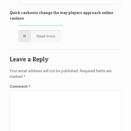
Quick cashouts change the way players approach online
casinos
Read more
Leave a Reply
Your email address will not be published.
Required fields are
marked
*
Comment
*