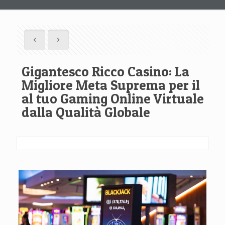
Gigantesco Ricco Casino: La
Migliore Meta Suprema per il
al tuo Gaming Online Virtuale
dalla Qualità Globale