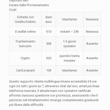
Deposito Min
Durata dalla Processamento
Costi
Schede con
dieci
Istantaneo
Nessuna
Credito/Debito
euro
E-wallet online
€10
Instant – 24h
Nessuna
Trasferimento
1-3 giorni
50€
Assente
bancario
operativi
quindici trenta
Crypto
€20
Assente
minutes
Card prepaid
10€
Istantaneo
Assente
Questo supporto cliente multilingue rimane accessibile 24 ore
ogni 24, tutti i giorni su 7, attraverso chat dal vivo, email più linea
telefonica riservata. Il attuale team con operatori certificati
affronta ciascuna questione con prontezza, assicurando che il
percorso nel intrattenimento rimanga costantemente gradevole
più libera dalle difficoltà.