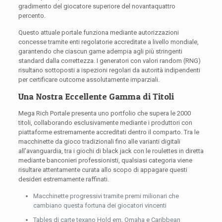
gradimento del giocatore superiore del novantaquattro
percento.
Questo attuale portale funziona mediante autorizzazioni
concesse tramite enti regolatorie accreditate a livello mondiale,
garantendo che ciascun game adempia agli più stringenti
standard dalla correttezza. I generatori con valori random (RNG)
risultano sottoposti a ispezioni regolari da autorità indipendenti
per certificare outcome assolutamente imparziali.
Una Nostra Eccellente Gamma di Titoli
Mega Rich Portale presenta uno portfolio che supera le 2000
titoli, collaborando esclusivamente mediante i produttori con
piattaforme estremamente accreditati dentro il comparto. Tra le
macchinette da gioco tradizionali fino alle varianti digitali
all’avanguardia, tra i giochi di black jack con le roulettes in diretta
mediante banconieri professionisti, qualsiasi categoria viene
risultare attentamente curata allo scopo di appagare questi
desideri estremamente raffinati.
Macchinette progressivi tramite premi milionari che
cambiano questa fortuna dei giocatori vincenti
Tables di carte texano Hold em, Omaha e Caribbean