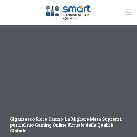
Gigantesco Ricco Casino: La Migliore Meta Suprema
per il al tuo Gaming Online Virtuale dalla Qualità
Globale