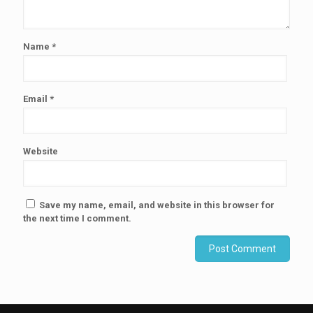
Name
*
Email
*
Website
Save my name, email, and website in this browser for
the next time I comment.