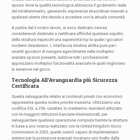
spazio dove la qualità tecnologica abbraccia il godimento reale
del intrattenimento, generando esperienze straordinari riservati a
qualsiasi utente che decide a accedere con la attuale comunità.
A partire dal il nostro lancio, si sono dedicato risorse
considerevoli destinate a certificare affinché qualsiasi aspetto
della struttura rispecchi una superiorità top la quale i giocatori
moderni desiderano. L’interfaccia intuitiva abilita pure per i
recenti giocatori di navigare agevolmente nelle molteplici
svariate opzioni presenti, laddove tutti i professionisti
apprezzano molteplici funzionalità avanzate le quali migliorano
la sessione nel gioco.
Tecnologia All’Avanguardia più Sicurezza
Certificata
Questa salvaguardia relativi ai contenuti privati con economici
rappresenta questa nostra priorità massima. Utilizziamo una
codifica SSL a 256- caratteri, lo medesimo standard utilizzato
con le maggiori istituzioni bancarie internazionali, per
salvaguardare qualsiasi operazione compiuta tramite la struttura.
In base a uno ricerca realizzato con la United Kingdom Gioco
Commission in 2023, questi casinò capaci di implementano
sistemi per la protezione avanzati mostrano uno livello dalla