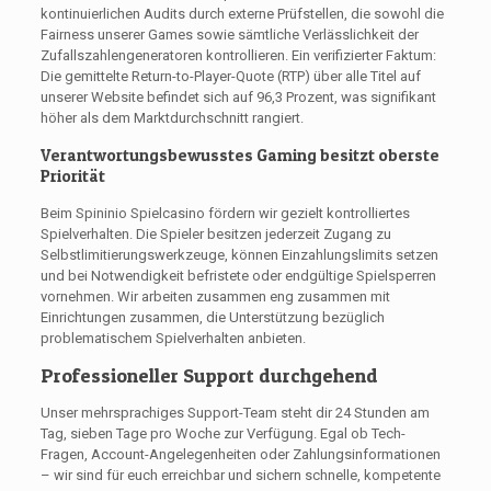
kontinuierlichen Audits durch externe Prüfstellen, die sowohl die
Fairness unserer Games sowie sämtliche Verlässlichkeit der
Zufallszahlengeneratoren kontrollieren. Ein verifizierter Faktum:
Die gemittelte Return-to-Player-Quote (RTP) über alle Titel auf
unserer Website befindet sich auf 96,3 Prozent, was signifikant
höher als dem Marktdurchschnitt rangiert.
Verantwortungsbewusstes Gaming besitzt oberste
Priorität
Beim Spininio Spielcasino fördern wir gezielt kontrolliertes
Spielverhalten. Die Spieler besitzen jederzeit Zugang zu
Selbstlimitierungswerkzeuge, können Einzahlungslimits setzen
und bei Notwendigkeit befristete oder endgültige Spielsperren
vornehmen. Wir arbeiten zusammen eng zusammen mit
Einrichtungen zusammen, die Unterstützung bezüglich
problematischem Spielverhalten anbieten.
Professioneller Support durchgehend
Unser mehrsprachiges Support-Team steht dir 24 Stunden am
Tag, sieben Tage pro Woche zur Verfügung. Egal ob Tech-
Fragen, Account-Angelegenheiten oder Zahlungsinformationen
– wir sind für euch erreichbar und sichern schnelle, kompetente