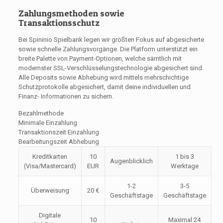
Zahlungsmethoden sowie
Transaktionsschutz
Bei Spininio Spielbank legen wir größten Fokus auf abgesicherte
sowie schnelle Zahlungsvorgänge. Die Platform unterstützt ein
breite Palette von Payment-Optionen, welche sämtlich mit
modernster SSL-Verschlüsselungstechnologie abgesichert sind.
Alle Deposits sowie Abhebung wird mittels mehrschichtige
Schutzprotokolle abgesichert, damit deine individuellen und
Finanz- Informationen zu sichern.
Bezahlmethode
Minimale Einzahlung
Transaktionszeit Einzahlung
Bearbeitungszeit Abhebung
Kreditkarten
10
1 bis 3
Augenblicklich
(Visa/Mastercard)
EUR
Werktage
1-2
3-5
Überweisung
20 €
Geschäftstage
Geschäftstage
Digitale
10
Maximal 24