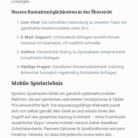
Lösungen.
Unsere Kontaktmöglichkeiten in der Übersicht
Live-Chat:
Die schnellste Verbindung zu unserem Team mit
gemittelten Reaktionszeiten unter 60 s
E-Mail-Support:
Umfassende Anliegen werden binnen
maximal 4 h bearbeitet, oft merklich schneller
Hotline:
Persönlicher Dialog zu Spezialisten entsprechend
komplizierte Anliegen
Häufige Fragen:
Detaillierte Wissensdatenbank featuring
Antworten bezüglich regelmäßig formulierte Anfragen
Mobile Spielerlebnis
Spininio Spielcasino liefert ein gänzlich optimierte mobilen
Platform, die auf sämtlichen verbreiteten Smartphones & Tablet-
PCs einwandfrei läuft. Die anpassungsfähige Webseite passt
sich von selbst gemäß dein Gerät an und erlaubt Ihnen den
Zugriff auf das gesamtes Gaming-Sortiment – ohne Downloads
zusätzlicher Apps. Unsere mobilen Version bietet dieselben
Schutzstandards, Payment-Optionen & Spielfunktionen wie jene
Desktop-Variante, so dass Sie jederorts sowie stets das