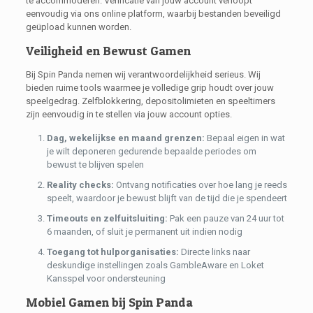
te accommoderen. Verificatie van jouw account verloopt
eenvoudig via ons online platform, waarbij bestanden beveiligd
geüpload kunnen worden.
Veiligheid en Bewust Gamen
Bij Spin Panda nemen wij verantwoordelijkheid serieus. Wij
bieden ruime tools waarmee je volledige grip houdt over jouw
speelgedrag. Zelfblokkering, depositolimieten en speeltimers
zijn eenvoudig in te stellen via jouw account opties.
Dag, wekelijkse en maand grenzen:
Bepaal eigen in wat
je wilt deponeren gedurende bepaalde periodes om
bewust te blijven spelen
Reality checks:
Ontvang notificaties over hoe lang je reeds
speelt, waardoor je bewust blijft van de tijd die je spendeert
Timeouts en zelfuitsluiting:
Pak een pauze van 24 uur tot
6 maanden, of sluit je permanent uit indien nodig
Toegang tot hulporganisaties:
Directe links naar
deskundige instellingen zoals GambleAware en Loket
Kansspel voor ondersteuning
Mobiel Gamen bij Spin Panda