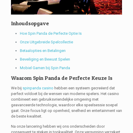
Inhoudsopgave
Hoe Spin Panda de Perfecte Optie Is
Onze Uitgebreide Spelcollectie
Betaalopties en Betalingen
Beveiliging en Bewust Spelen
Mobiel Gamen bij Spin Panda
Waarom Spin Panda de Perfecte Keuze Is
We bij
spinpanda casino
hebben een systeem gecreëerd dat
perfect voldoet bij de wensen van moderne spelers. Het casino
combineert een gebruiksvriendelijke omgeving met
geavanceerde technologie, waardoor elke speelsessie soepel
gaat. Onze focus ligt op openheid, snelheid en entertainment van
de beste kwaliteit.
Na onze lancering hebben wij ons onderscheiden door
consequent te steken in topkwaliteit. Onze vergunning verzekert