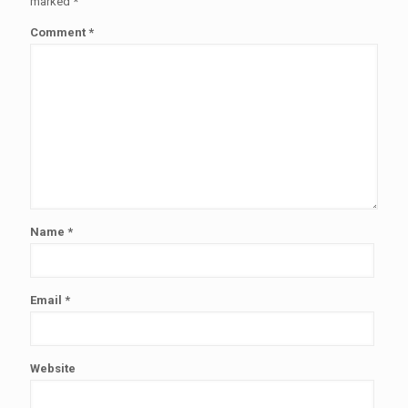
marked
*
Comment
*
Name
*
Email
*
Website