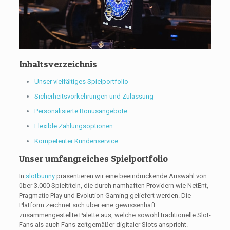
Inhaltsverzeichnis
Unser vielfältiges Spielportfolio
Sicherheitsvorkehrungen und Zulassung
Personalisierte Bonusangebote
Flexible Zahlungsoptionen
Kompetenter Kundenservice
Unser umfangreiches Spielportfolio
In
slotbunny
präsentieren wir eine beeindruckende Auswahl von
über 3.000 Spieltiteln, die durch namhaften Providern wie NetEnt,
Pragmatic Play und Evolution Gaming geliefert werden. Die
Platform zeichnet sich über eine gewissenhaft
zusammengestellte Palette aus, welche sowohl traditionelle Slot-
Fans als auch Fans zeitgemäßer digitaler Slots anspricht.