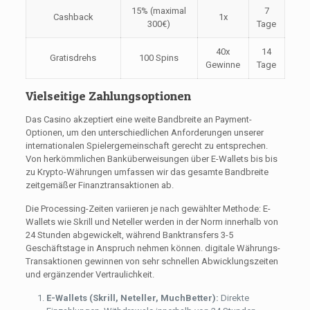
15% (maximal
7
Cashback
1x
300€)
Tage
40x
14
Gratisdrehs
100 Spins
Gewinne
Tage
Vielseitige Zahlungsoptionen
Das Casino akzeptiert eine weite Bandbreite an Payment-
Optionen, um den unterschiedlichen Anforderungen unserer
internationalen Spielergemeinschaft gerecht zu entsprechen.
Von herkömmlichen Banküberweisungen über E-Wallets bis bis
zu Krypto-Währungen umfassen wir das gesamte Bandbreite
zeitgemäßer Finanztransaktionen ab.
Die Processing-Zeiten variieren je nach gewählter Methode: E-
Wallets wie Skrill und Neteller werden in der Norm innerhalb von
24 Stunden abgewickelt, während Banktransfers 3-5
Geschäftstage in Anspruch nehmen können. digitale Währungs-
Transaktionen gewinnen von sehr schnellen Abwicklungszeiten
und ergänzender Vertraulichkeit.
E-Wallets (Skrill, Neteller, MuchBetter):
Direkte