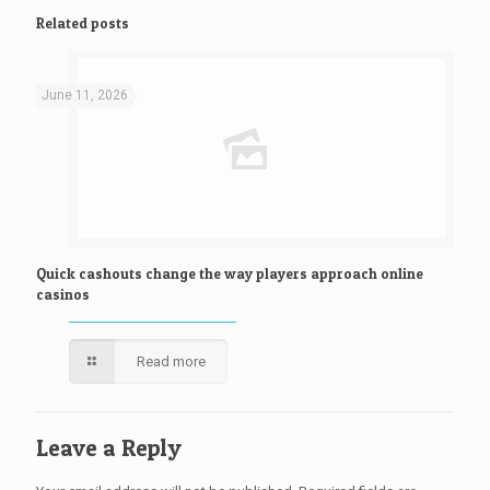
Related posts
June 11, 2026
Quick cashouts change the way players approach online
casinos
Read more
Leave a Reply