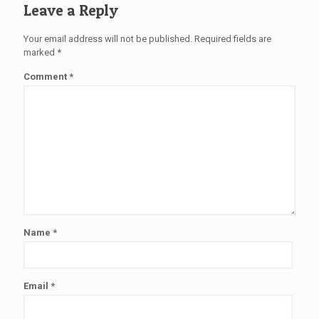
Leave a Reply
Your email address will not be published.
Required fields are
marked
*
Comment
*
Name
*
Email
*