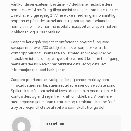
Vårt kundeserviceteam består av 47 dedikerte medarbeidere
som dekker 14 språk og tilbyr assistanse gjennom flere kanaler.
Live chat er tilgjengelig 24/7 hele uken med en gjennomsnittlig
responstid på under 90 sekunder. E-postsupport behandles
normalt innen fire timer, mens telefonsupporten er åpen mellom
klokken 09 og 01:00 norsk tid.
Caspero har også bygget et omfattende spørsmål og svar-
seksjon med over 200 detaljerte artikler som dekker alt fra
kontooppretting til avanserte spillstrategier. Videoguider og
interaktive tutorials hjelper nye spillere med å komme fort i gang,
mens erfarne brukere finner tekniske detaljer og detaljert
informasjon om spellfunksjoner.
Caspero prioriterer ansvarlig spilling gjennom verktøy som
innskuddsgrenser, tapsgrenser, tidsgrenser og selvutstenging.
Spillere kan når som helst aktivere disse funksjonene direkte fra
kontosiden, og endringer trer i kraft umiddelbart. Vi partnerer
med organisasjoner som GamCare og Gambling Therapy for å
tilby profesjonell støtte til spillere som skulle trenge det.
sasadmin