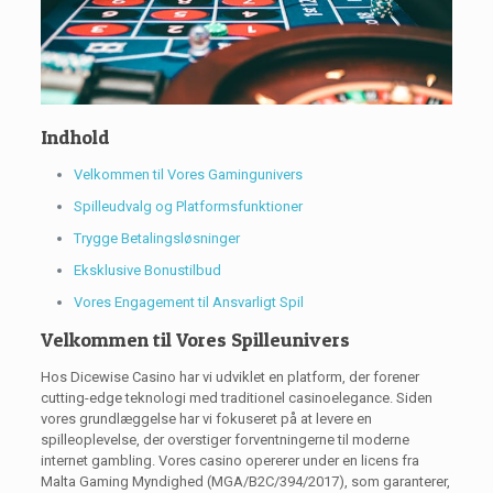
Indhold
Velkommen til Vores Gamingunivers
Spilleudvalg og Platformsfunktioner
Trygge Betalingsløsninger
Eksklusive Bonustilbud
Vores Engagement til Ansvarligt Spil
Velkommen til Vores Spilleunivers
Hos Dicewise Casino har vi udviklet en platform, der forener
cutting-edge teknologi med traditionel casinoelegance. Siden
vores grundlæggelse har vi fokuseret på at levere en
spilleoplevelse, der overstiger forventningerne til moderne
internet gambling. Vores casino opererer under en licens fra
Malta Gaming Myndighed (MGA/B2C/394/2017), som garanterer,