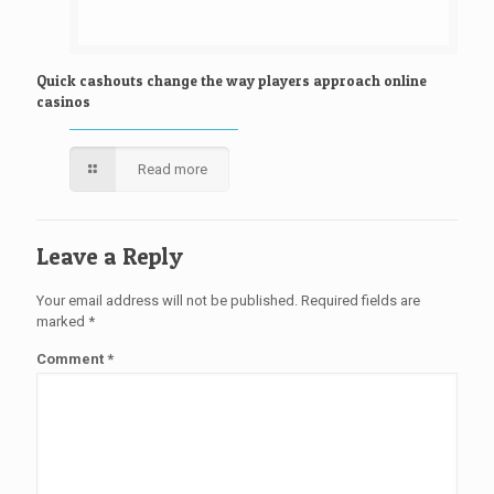
Quick cashouts change the way players approach online
casinos
Read more
Leave a Reply
Your email address will not be published.
Required fields are
marked
*
Comment
*