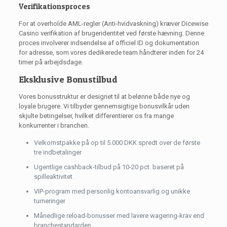
Verifikationsproces
For at overholde AML-regler (Anti-hvidvaskning) kræver Dicewise
Casino verifikation af brugeridentitet ved første hævning. Denne
proces involverer indsendelse af officiel ID og dokumentation
for adresse, som vores dedikerede team håndterer inden for 24
timer på arbejdsdage.
Eksklusive Bonustilbud
Vores bonusstruktur er designet til at belønne både nye og
loyale brugere. Vi tilbyder gennemsigtige bonusvilkår uden
skjulte betingelser, hvilket differentierer os fra mange
konkurrenter i branchen.
Velkomstpakke på op til 5.000 DKK spredt over de første
tre indbetalinger
Ugentlige cashback-tilbud på 10-20 pct. baseret på
spilleaktivitet
VIP-program med personlig kontoansvarlig og unikke
turneringer
Månedlige reload-bonusser med lavere wagering-krav end
branchestandarden