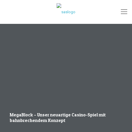
MegaBlock – Unser neuartige Casino-Spiel mit
bahnbrechendem Konzept