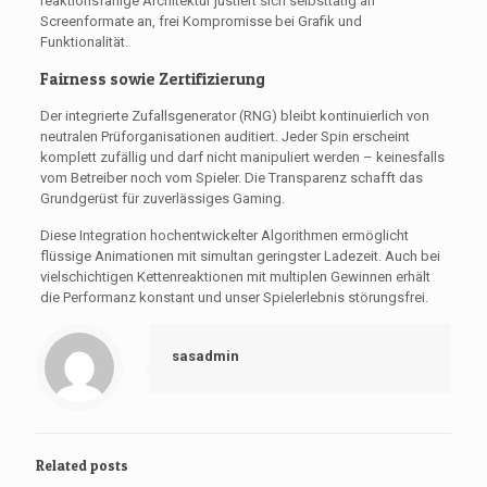
reaktionsfähige Architektur justiert sich selbsttätig an
Screenformate an, frei Kompromisse bei Grafik und
Funktionalität.
Fairness sowie Zertifizierung
Der integrierte Zufallsgenerator (RNG) bleibt kontinuierlich von
neutralen Prüforganisationen auditiert. Jeder Spin erscheint
komplett zufällig und darf nicht manipuliert werden – keinesfalls
vom Betreiber noch vom Spieler. Die Transparenz schafft das
Grundgerüst für zuverlässiges Gaming.
Diese Integration hochentwickelter Algorithmen ermöglicht
flüssige Animationen mit simultan geringster Ladezeit. Auch bei
vielschichtigen Kettenreaktionen mit multiplen Gewinnen erhält
die Performanz konstant und unser Spielerlebnis störungsfrei.
sasadmin
Related posts