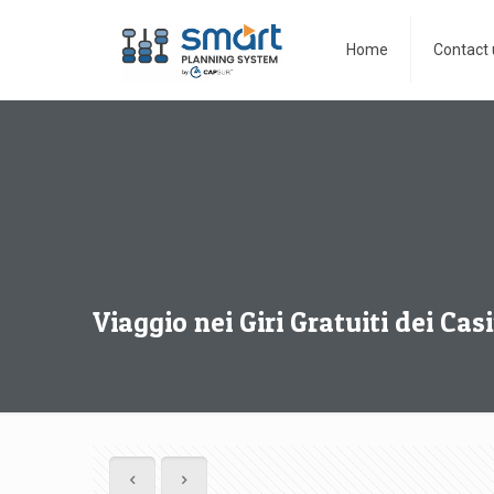
Home
Contact 
Viaggio nei Giri Gratuiti dei Ca