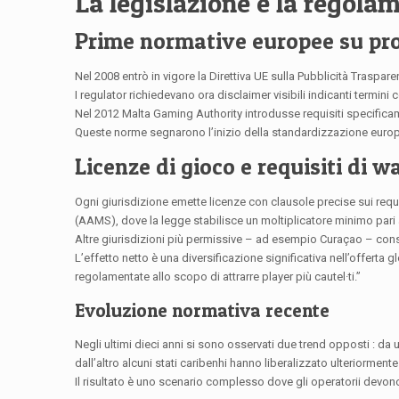
La legislazione e la regola
Prime normative europee su pro
Nel 2008 entrò in vigore la Direttiva UE sulla Pubblicità Traspar
I regulator richiedevano ora disclaimer visibili indicanti termi
Nel 2012 Malta Gaming Authority introdusse requisiti specificame
Queste norme segnarono l’inizio della standardizzazione europe
Licenze di gioco e requisiti di w
Ogni giurisdizione emette licenze con clausole precise sui req
(AAMS), dove la legge stabilisce un moltiplicatore minimo pari a 
Altre giurisdizioni più permissive – ad esempio Curaçao – conse
L’effetto netto è una diversificazione significativa nell’offerta global
regolamentate allo scopo di attrarre player più cautel·ti.”
Evoluzione normativa recente
Negli ultimi dieci anni si sono osservati due trend opposti : da 
dall’altro alcuni stati caribenhi hanno liberalizzato ulteriorme
Il risultato è uno scenario complesso dove gli operatorii devono