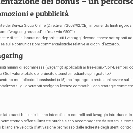
mentazione dei bonus – un percorso
mozioni e pubblicità
ente dei Servizi Gioco Online (Direttiva n°2008/92/CE), imponendo limiti rigorosi
ni come “wagering required” o “max win €500”.\
nte riferiti ai bonus no deposit : tutti i vantaggi devono essere sottoposti ad
a sulle comunicazioni commercial​istiche relative ai giochi d’azzardo.
agering
uisiti minimi di scommessa (
wagering
) applicabili ai free‑spin.<\ br>Esempio 
35x il valore totale delle vincite ottenute mediante spin gratuito.\
ntono moltiplicatori bassissimi (x15) ma impongono restrizioni severe sui lim
izzata : gli operatorii scelgono licenze compatibili con strategie commercial­​​​​​​​­­­­­
un lato paesi balcanici hanno intensificato controllI anti‐lavaggio introducendo 
nte permettendo offerte illimitate purché siano accompagnate da sistemi automati
 bilanciare velocità d’attivazione promosso dalle richieste degli utenti contro