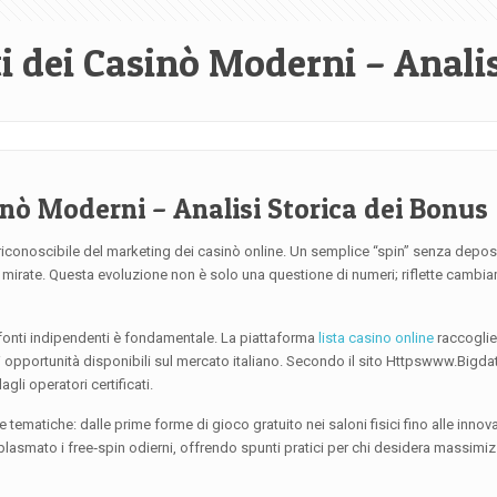
ti dei Casinò Moderni – Anali
sinò Moderni – Analisi Storica dei Bonus
 più riconoscibile del marketing dei casinò online. Un semplice “spin” senza depo
i mirate. Questa evoluzione non è solo una questione di numeri; riflette cambiam
 fonti indipendenti è fondamentale. La piattaforma
lista casino online
raccoglie
opportunità disponibili sul mercato italiano. Secondo il sito Httpswww.Bigdata 
agli operatori certificati.
tematiche: dalle prime forme di gioco gratuito nei saloni fisici fino alle inno
plasmato i free‑spin odierni, offrendo spunti pratici per chi desidera massimizz