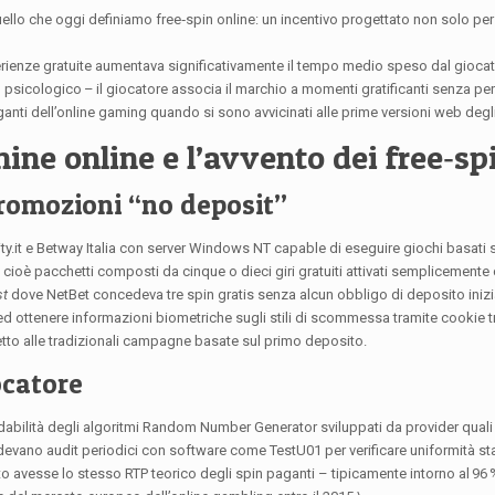
ello che oggi definiamo free‑spin online: un incentivo progettato non solo pe
perienze gratuite aumentava significativamente il tempo medio speso dal giocat
o psicologico – il giocatore associa il marchio a momenti gratificanti senza per
ti dell’online gaming quando si sono avvicinati alle prime versioni web degl
ine online e l’avvento dei free‑spi
promozioni “no deposit”
ity.it e Betway Italia con server Windows NT capable di eseguire giochi basati s
 cioè pacchetti composti da cinque o dieci giri gratuiti attivati semplicement
st
dove NetBet concedeva tre spin gratis senza alcun obbligo di deposito inizi
 ed ottenere informazioni biometriche sugli stili di scommessa tramite cookie t
etto alle tradizionali campagne basate sul primo deposito.
ocatore
fidabilità degli algoritmi Random Number Generator sviluppati da provider qua
edevano audit periodici con software come TestU01 per verificare uniformità sta
ito avesse lo stesso RTP teorico degli spin paganti – tipicamente intorno al 96 