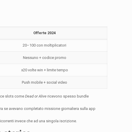
Offerte 2024
20–100 con moltiplicatori
Nessuno + codice promo
x20 volte win + limite tempo
Push mobile + social video
ance slots come
Dead or Alive
ricevono spesso bundle
tra se avevano completato missione giornaliera sulla app
icorrenti invece che ad una singola iscrizione.