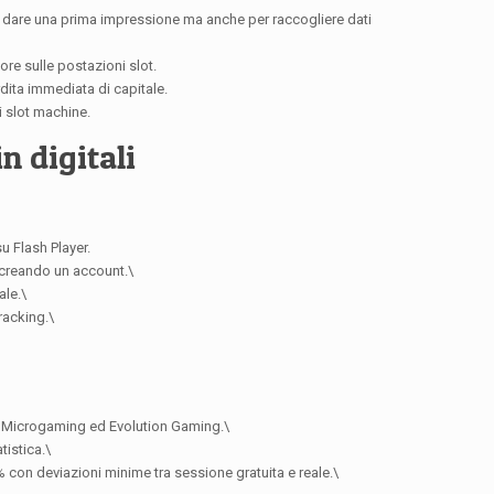
r dare una prima impressione ma anche per raccogliere dati
ore sulle postazioni slot.
dita immediata di capitale.
i slot machine.
n digitali
u Flash Player.
e creando un account.\
ale.\
racking.\
li Microgaming ed Evolution Gaming.\
tistica.\
% con deviazioni minime tra sessione gratuita e reale.\