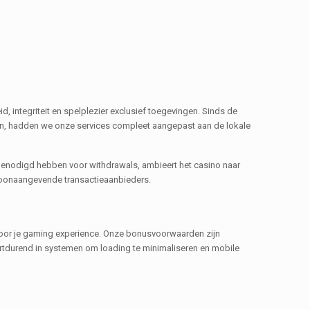
, integriteit en spelplezier exclusief toegevingen. Sinds de
llen, hadden we onze services compleet aangepast aan de lokale
benodigd hebben voor withdrawals, ambieert het casino naar
t toonaangevende transactieaanbieders.
 voor je gaming experience. Onze bonusvoorwaarden zijn
rtdurend in systemen om loading te minimaliseren en mobile