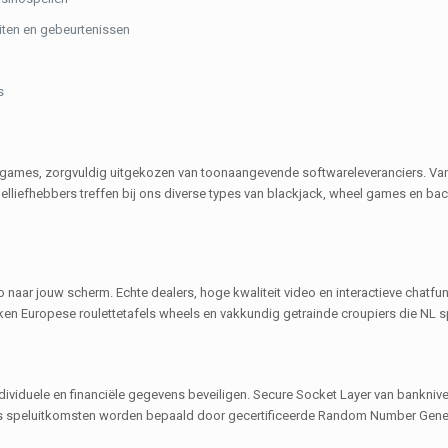
iten en gebeurtenissen
s
e games, zorgvuldig uitgekozen van toonaangevende softwareleveranciers. Van
pelliefhebbers treffen bij ons diverse types van blackjack, wheel games en b
o naar jouw scherm. Echte dealers, hoge kwaliteit video en interactieve chatfunc
ken Europese roulettetafels wheels en vakkundig getrainde croupiers die NL s
dividuele en financiële gegevens beveiligen. Secure Socket Layer van banknivea
ns speluitkomsten worden bepaald door gecertificeerde Random Number Genera