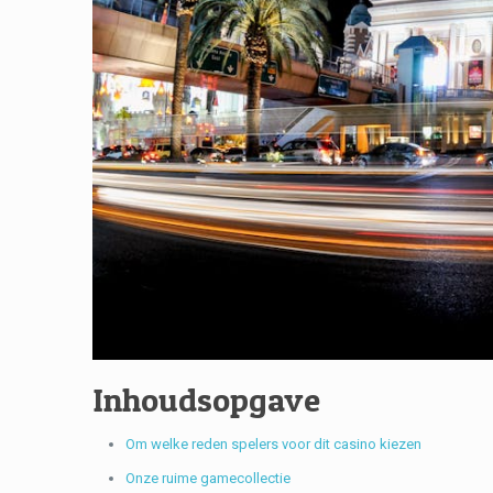
Inhoudsopgave
Om welke reden spelers voor dit casino kiezen
Onze ruime gamecollectie