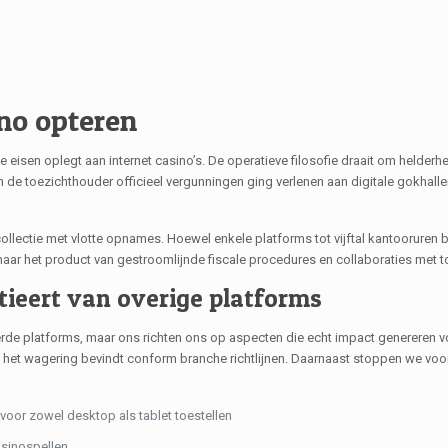
no opteren
sen oplegt aan internet casino’s. De operatieve filosofie draait om helderheid
en de toezichthouder officieel vergunningen ging verlenen aan digitale gokha
ectie met vlotte opnames. Hoewel enkele platforms tot vijftal kantooruren 
k, maar het product van gestroomlijnde fiscale procedures en collaboraties me
tieert van overige platforms
eerde platforms, maar ons richten ons op aspecten die echt impact genereren
 het wagering bevindt conform branche richtlijnen. Daarnaast stoppen we voo
voor zowel desktop als tablet toestellen
casinospellen