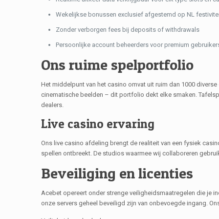
Wekelijkse bonussen exclusief afgestemd op NL festivite
Zonder verborgen fees bij deposits of withdrawals
Persoonlijke account beheerders voor premium gebruiker
Ons ruime spelportfolio
Het middelpunt van het casino omvat uit ruim dan 1000 divers
cinematische beelden – dit portfolio dekt elke smaken. Tafels
dealers.
Live casino ervaring
Ons live casino afdeling brengt de realiteit van een fysiek casin
spellen ontbreekt. De studios waarmee wij collaboreren gebrui
Beveiliging en licenties
Acebet opereert onder strenge veiligheidsmaatregelen die je in
onze servers geheel beveiligd zijn van onbevoegde ingang. O