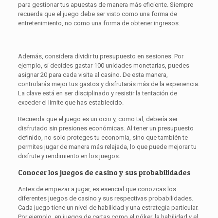
para gestionar tus apuestas de manera más eficiente. Siempre
recuerda que el juego debe ser visto como una forma de
entretenimiento, no como una forma de obtener ingresos.
Además, considera dividir tu presupuesto en sesiones. Por
ejemplo, si decides gastar 100 unidades monetarias, puedes
asignar 20 para cada visita al casino. De esta manera,
controlarás mejor tus gastos y disfrutarás más de la experiencia.
La clave está en ser disciplinado y resistir la tentación de
exceder el límite que has establecido.
Recuerda que el juego es un ocio y, como tal, debería ser
disfrutado sin presiones económicas. Al tener un presupuesto
definido, no solo proteges tu economía, sino que también te
permites jugar de manera más relajada, lo que puede mejorar tu
disfrute y rendimiento en los juegos.
Conocer los juegos de casino y sus probabilidades
Antes de empezar a jugar, es esencial que conozcas los
diferentes juegos de casino y sus respectivas probabilidades.
Cada juego tiene un nivel de habilidad y una estrategia particular.
Por ejemplo, en juegos de cartas como el póker, la habilidad y el