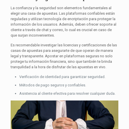
La confianza y la seguridad son elementos fundamentales al
elegir una casa de apuestas. Las plataformas confiables están
reguladas y utilizan tecnología de encriptación para proteger la
información de los usuarios. Además, deben ofrecer soporte al
cliente a través de chat y correo, lo cual es crucial en caso de
que surjan inconvenientes.
Es recomendable investigar las licencias y certificaciones de las
casas de apuestas para asegurarte de que operan de manera
legal y transparente. Apostar en plataformas seguras no solo
protege tu información financiera, sino que también te brinda
tranquilidad a la hora de disfrutar de las apuestas en vivo.
Verificación de identidad para garantizar seguridad.
Métodos de pago seguros y confiables.
Asistencia al cliente efectiva para resolver cualquier duda.