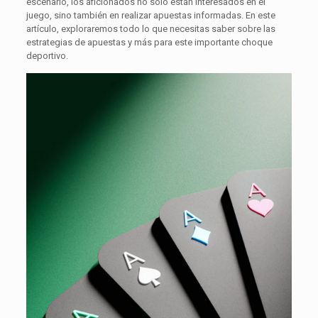
escenario, los aficionados no solo están interesados en el
juego, sino también en realizar apuestas informadas. En este
artículo, exploraremos todo lo que necesitas saber sobre las
estrategias de apuestas y más para este importante choque
deportivo.