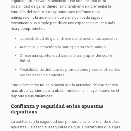
Inglaterra ofrece varios beneficios. No solo se trata de la
posibilidad de ganar dinero, sino también de incrementar la
emoción del evento. Los apostadores disfrutan de la
anticipación y la adrenalina que viene con cada jugada,
convirtiendo un simple partido en una experiencia mucho más
rica y comprometida.
La posibilidad de ganar dinero real al acertar tus apuestas.
Aumenta la emoción y la participación en el partido.
Ofrece una oportunidad para analizar y aprender sobre
fútbol.
Posibilidad de disfrutar de promociones y bonos ofrecidos
por las casas de apuestas.
Estos elementos no solo hacen que la actividad de apostar sea
más atractiva, sino que también fomentan un mayor interés en el
deporte y sus dinámicas.
Confianza y seguridad en las apuestas
deportivas
La confianza y la seguridad son primordiales en el mundo de las
apuestas. Es esencial asegurarse de que la plataforma que elijas