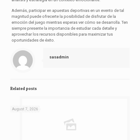
Además, participar en apuestas deportivas en un evento de tal
magnitud puede ofrecerte la posibilidad de disfrutar de la
emoción del juego mientras esperas ver cómo se desarrolla. Ten
siempre presente la importancia de estudiar cada detalle y
aprovechar los recursos disponibles para maximizar tus
oportunidades de éxito.
sasadmin
Related posts
August 7, 2026