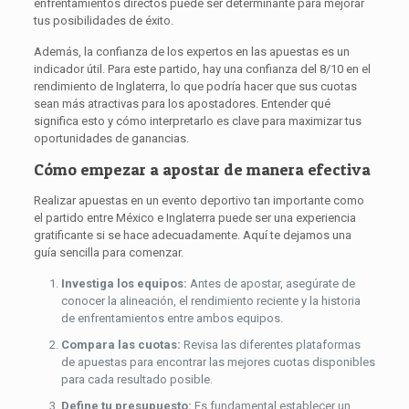
enfrentamientos directos puede ser determinante para mejorar
tus posibilidades de éxito.
Además, la confianza de los expertos en las apuestas es un
indicador útil. Para este partido, hay una confianza del 8/10 en el
rendimiento de Inglaterra, lo que podría hacer que sus cuotas
sean más atractivas para los apostadores. Entender qué
significa esto y cómo interpretarlo es clave para maximizar tus
oportunidades de ganancias.
Cómo empezar a apostar de manera efectiva
Realizar apuestas en un evento deportivo tan importante como
el partido entre México e Inglaterra puede ser una experiencia
gratificante si se hace adecuadamente. Aquí te dejamos una
guía sencilla para comenzar.
Investiga los equipos:
Antes de apostar, asegúrate de
conocer la alineación, el rendimiento reciente y la historia
de enfrentamientos entre ambos equipos.
Compara las cuotas:
Revisa las diferentes plataformas
de apuestas para encontrar las mejores cuotas disponibles
para cada resultado posible.
Define tu presupuesto:
Es fundamental establecer un