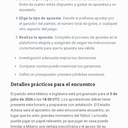
límite de cuánto estás dispuesto a gastar en apuestas y no
excederlo.
Elige tu tipo de apuesta:
Decide si prefieres apostar por
el ganador del partido, el número total de goles, o cualquier
otro aspecto del juego.
Realiza tu apuesta:
Completa el proceso de apuesta en la
plataforma elegida y asegúrate de seguir las instrucciones
correctamente para que tu apuesta sea válida.
Investigación adecuada mejora tus decisiones.
Comparar cuotas puede maximizar tus ganancias.
Definir un presupuesto previene pérdidas excesivas.
Detalles prácticos para el encuentro
El partido entre México e Inglaterra está programado para el
5 de
julio de 2026
a las
18:00 UTC
. Los apostadores deben tener
presente este horario y prepararse con antelación. El Estadio
Azteca será el epicentro de este emocionante encuentro, un
lugar que ha visto grandes momentos del fútbol. La localía
puede jugar un papel relevante, ya que jugar en casa puede
brindar a México una ventaja psicológica y el apoyo de su