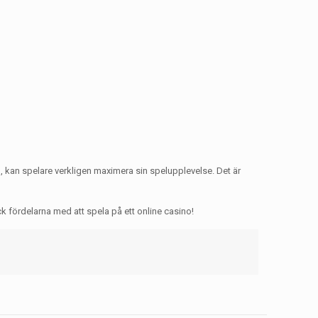
 kan spelare verkligen maximera sin spelupplevelse. Det är
k fördelarna med att spela på ett online casino!