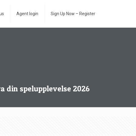
us
Agent login
Sign Up Now – Register
a din spelupplevelse 2026