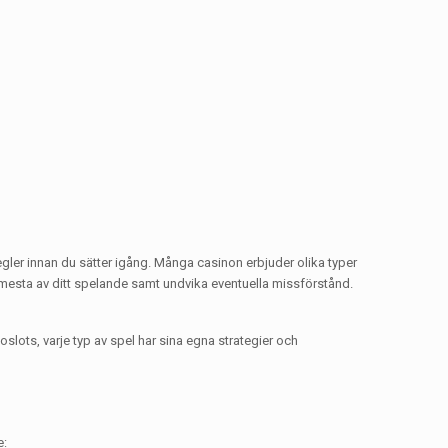
egler innan du sätter igång. Många casinon erbjuder olika typer
mesta av ditt spelande samt undvika eventuella missförstånd.
oslots, varje typ av spel har sina egna strategier och
e: