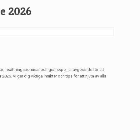
se 2026
r, insättningsbonusar och gratisspel, är avgörande för att
2026. Vi ger dig viktiga insikter och tips för att njuta av alla