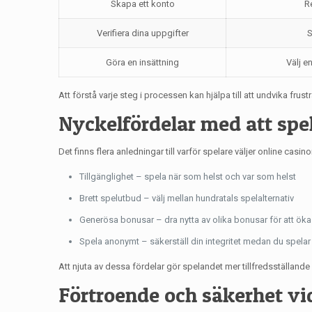
Skapa ett konto
R
Verifiera dina uppgifter
S
Göra en insättning
Välj e
Att förstå varje steg i processen kan hjälpa till att undvika frustr
Nyckelfördelar med att spe
Det finns flera anledningar till varför spelare väljer online cas
Tillgänglighet – spela när som helst och var som helst
Brett spelutbud – välj mellan hundratals spelalternativ
Generösa bonusar – dra nytta av olika bonusar för att öka
Spela anonymt – säkerställ din integritet medan du spelar
Att njuta av dessa fördelar gör spelandet mer tillfredsställand
Förtroende och säkerhet vi