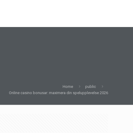
Home
public
Online casino bonusar: maximera din spelupplevelse 2026