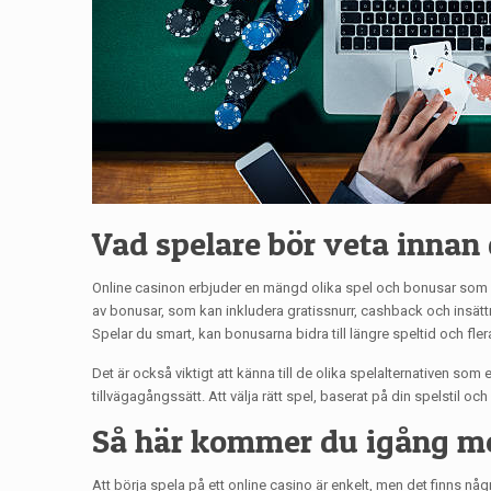
Vad spelare bör veta innan
Online casinon erbjuder en mängd olika spel och bonusar som kan
av bonusar, som kan inkludera gratissnurr, cashback och insät
Spelar du smart, kan bonusarna bidra till längre speltid och flera
Det är också viktigt att känna till de olika spelalternativen so
tillvägagångssätt. Att välja rätt spel, baserat på din spelstil oc
Så här kommer du igång me
Att börja spela på ett online casino är enkelt, men det finns någr