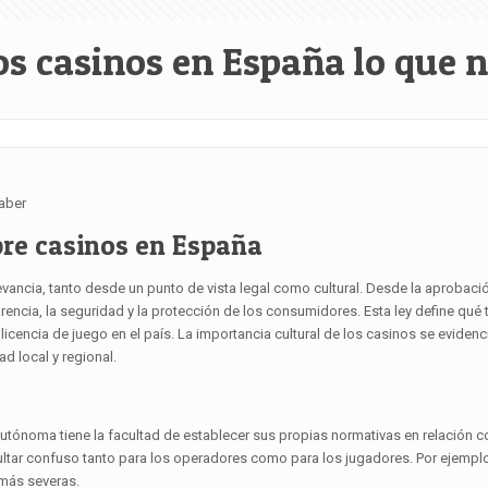
os casinos en España lo que n
saber
obre casinos en España
vancia, tanto desde un punto de vista legal como cultural. Desde la aprobaci
encia, la seguridad y la protección de los consumidores. Esta ley define qué
icencia de juego en el país. La importancia cultural de los casinos se eviden
d local y regional.
ónoma tiene la facultad de establecer sus propias normativas en relación co
esultar confuso tanto para los operadores como para los jugadores. Por ejemp
 más severas.