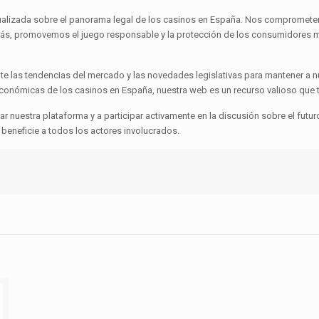
alizada sobre el panorama legal de los casinos en España. Nos comprometemos
s, promovemos el juego responsable y la protección de los consumidores med
e las tendencias del mercado y las novedades legislativas para mantener a 
s económicas de los casinos en España, nuestra web es un recurso valioso que
ar nuestra plataforma y a participar activamente en la discusión sobre el fut
beneficie a todos los actores involucrados.