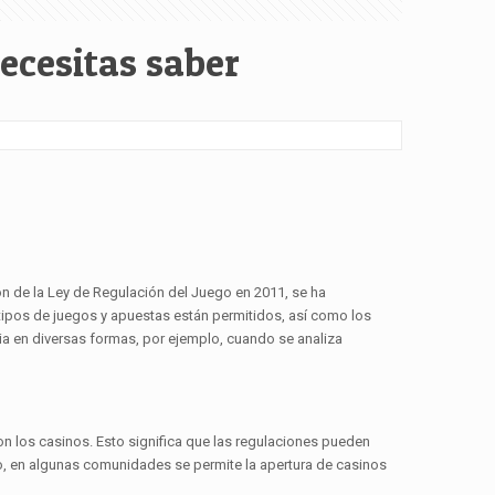
ecesitas saber
ón de la Ley de Regulación del Juego en 2011, se ha
 tipos de juegos y apuestas están permitidos, así como los
cia en diversas formas, por ejemplo, cuando se analiza
n los casinos. Esto significa que las regulaciones pueden
lo, en algunas comunidades se permite la apertura de casinos