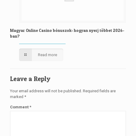
Magyar Online Casino bónuszok: hogyan nyerj többet 2026-
ban?
Read more
Leave a Reply
Your email address will not be published.
Required fields are
marked
*
Comment
*