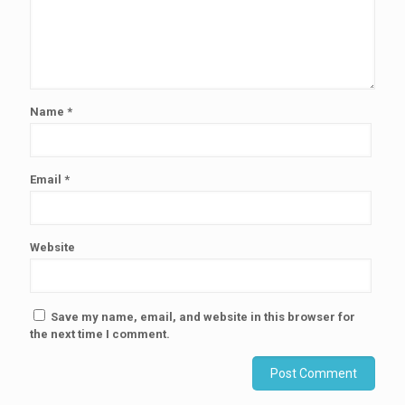
Name
*
Email
*
Website
Save my name, email, and website in this browser for
the next time I comment.