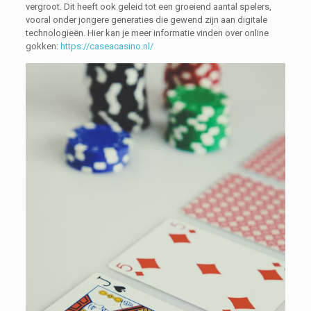
vergroot. Dit heeft ook geleid tot een groeiend aantal spelers,
vooral onder jongere generaties die gewend zijn aan digitale
technologieën. Hier kan je meer informatie vinden over online
gokken:
https://caseacasino.nl/