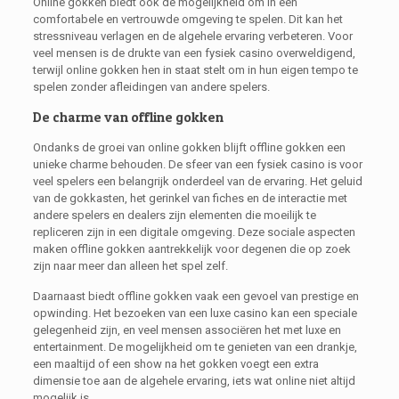
Online gokken biedt ook de mogelijkheid om in een
comfortabele en vertrouwde omgeving te spelen. Dit kan het
stressniveau verlagen en de algehele ervaring verbeteren. Voor
veel mensen is de drukte van een fysiek casino overweldigend,
terwijl online gokken hen in staat stelt om in hun eigen tempo te
spelen zonder afleidingen van andere spelers.
De charme van offline gokken
Ondanks de groei van online gokken blijft offline gokken een
unieke charme behouden. De sfeer van een fysiek casino is voor
veel spelers een belangrijk onderdeel van de ervaring. Het geluid
van de gokkasten, het gerinkel van fiches en de interactie met
andere spelers en dealers zijn elementen die moeilijk te
repliceren zijn in een digitale omgeving. Deze sociale aspecten
maken offline gokken aantrekkelijk voor degenen die op zoek
zijn naar meer dan alleen het spel zelf.
Daarnaast biedt offline gokken vaak een gevoel van prestige en
opwinding. Het bezoeken van een luxe casino kan een speciale
gelegenheid zijn, en veel mensen associëren het met luxe en
entertainment. De mogelijkheid om te genieten van een drankje,
een maaltijd of een show na het gokken voegt een extra
dimensie toe aan de algehele ervaring, iets wat online niet altijd
mogelijk is.