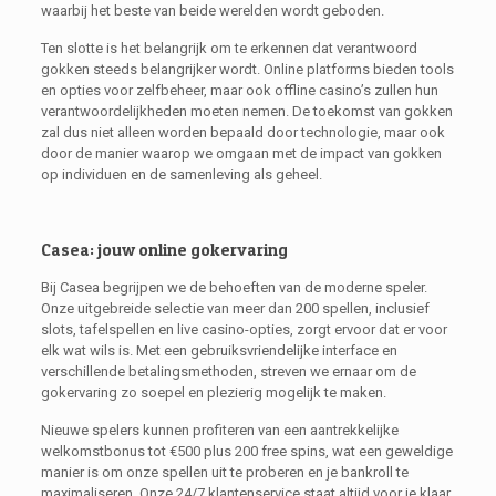
waarbij het beste van beide werelden wordt geboden.
Ten slotte is het belangrijk om te erkennen dat verantwoord
gokken steeds belangrijker wordt. Online platforms bieden tools
en opties voor zelfbeheer, maar ook offline casino’s zullen hun
verantwoordelijkheden moeten nemen. De toekomst van gokken
zal dus niet alleen worden bepaald door technologie, maar ook
door de manier waarop we omgaan met de impact van gokken
op individuen en de samenleving als geheel.
Casea: jouw online gokervaring
Bij Casea begrijpen we de behoeften van de moderne speler.
Onze uitgebreide selectie van meer dan 200 spellen, inclusief
slots, tafelspellen en live casino-opties, zorgt ervoor dat er voor
elk wat wils is. Met een gebruiksvriendelijke interface en
verschillende betalingsmethoden, streven we ernaar om de
gokervaring zo soepel en plezierig mogelijk te maken.
Nieuwe spelers kunnen profiteren van een aantrekkelijke
welkomstbonus tot €500 plus 200 free spins, wat een geweldige
manier is om onze spellen uit te proberen en je bankroll te
maximaliseren. Onze 24/7 klantenservice staat altijd voor je klaar