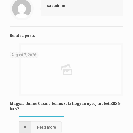
sasadmin
Related posts
August 7, 2026
Magyar Online Casino bónuszok: hogyan nyerj többet 2026-
ban?
Read more