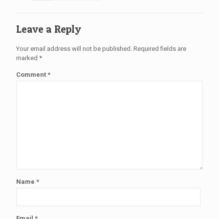
Leave a Reply
Your email address will not be published.
Required fields are
marked
*
Comment
*
Name
*
Email
*