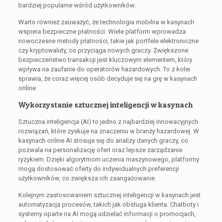
bardziej popularne wśród użytkowników.
Warto również zauważyć, że technologia mobilna w kasynach
wspiera bezpieczne płatności. Wiele platform wprowadza
nowoczesne metody płatności, takie jak portfele elektroniczne
czy kryptowaluty, co przyciąga nowych graczy. Zwiększone
bezpieczeństwo transakcji jest kluczowym elementem, który
wpływa na zaufanie do operatorów hazardowych. To z kolei
sprawia, że coraz więcej osób decyduje się na grę w kasynach
online.
Wykorzystanie sztucznej inteligencji w kasynach
Sztuczna inteligencja (AI) to jedno z najbardziej innowacyjnych
rozwiązań, które zyskuje na znaczeniu w branży hazardowej. W
kasynach online AI stosuje się do analizy danych graczy, co
pozwala na personalizację ofert oraz lepsze zarządzanie
ryzykiem. Dzięki algorytmom uczenia maszynowego, platformy
mogą dostosować oferty do indywidualnych preferencji
użytkowników, co zwiększa ich zaangażowanie.
Kolejnym zastosowaniem sztucznej inteligencji w kasynach jest
automatyzacja procesów, takich jak obsługa klienta. Chatboty i
systemy oparte na AI mogą udzielać informacji o promocjach,