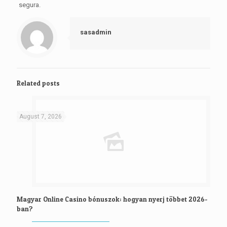
segura.
sasadmin
Related posts
August 7, 2026
Magyar Online Casino bónuszok: hogyan nyerj többet 2026-
ban?