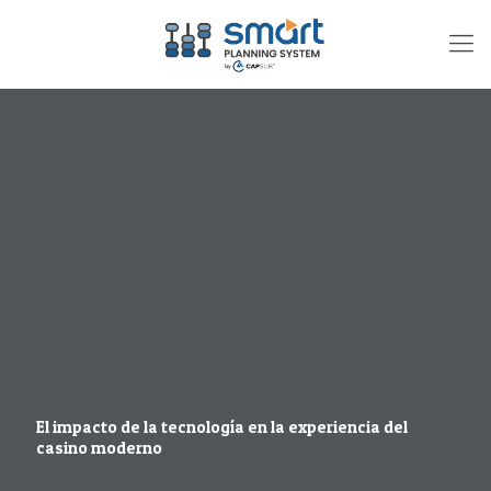
El impacto de la tecnología en la experiencia del
casino moderno