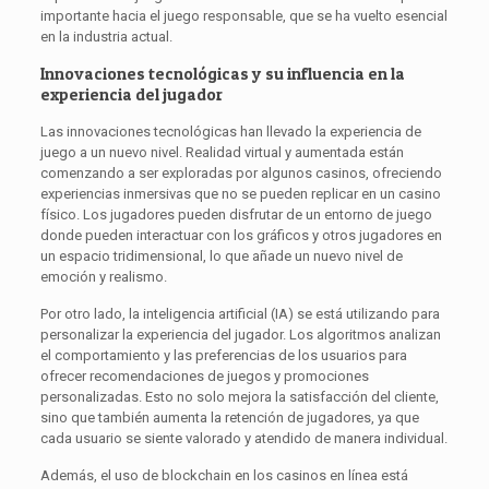
importante hacia el juego responsable, que se ha vuelto esencial
en la industria actual.
Innovaciones tecnológicas y su influencia en la
experiencia del jugador
Las innovaciones tecnológicas han llevado la experiencia de
juego a un nuevo nivel. Realidad virtual y aumentada están
comenzando a ser exploradas por algunos casinos, ofreciendo
experiencias inmersivas que no se pueden replicar en un casino
físico. Los jugadores pueden disfrutar de un entorno de juego
donde pueden interactuar con los gráficos y otros jugadores en
un espacio tridimensional, lo que añade un nuevo nivel de
emoción y realismo.
Por otro lado, la inteligencia artificial (IA) se está utilizando para
personalizar la experiencia del jugador. Los algoritmos analizan
el comportamiento y las preferencias de los usuarios para
ofrecer recomendaciones de juegos y promociones
personalizadas. Esto no solo mejora la satisfacción del cliente,
sino que también aumenta la retención de jugadores, ya que
cada usuario se siente valorado y atendido de manera individual.
Además, el uso de blockchain en los casinos en línea está