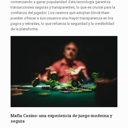
comenzando a ganar popularidad. Esta tecnología garantiza
transacciones seguras y transparentes, lo que es crucial para la
confianza del jugador. Los casinos que adoptan blockchain
pueden ofrecer a sus usuarios una mayor transparencia en los
pagos y retiradas, lo que refuerza la seguridad y la credibilidad
de la plataforma.
Mafia Casino: una experiencia de juego moderna y
segura