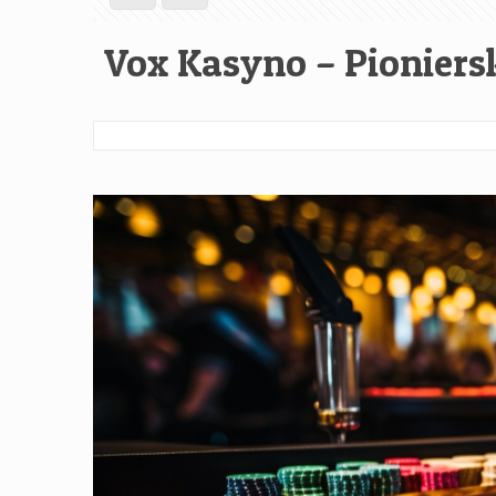
Vox Kasyno – Pioniers