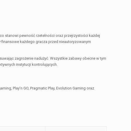
 co stanowi pewność rzetelności oraz przejrzystości każdej
y finansowe każdego gracza przed nieautoryzowanym
 usuwając zagrożenie nadużyć. Wszystkie zabawy obecne w tym
wnych instytucji kontrolujących.
aming, Play’n GO, Pragmatic Play, Evolution Gaming oraz