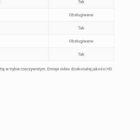
t
Tak
Obsługiwane
Tak
Obsługiwane
Tak
ę w trybie rzeczywistym. Emisje video doskonałej jakości HD