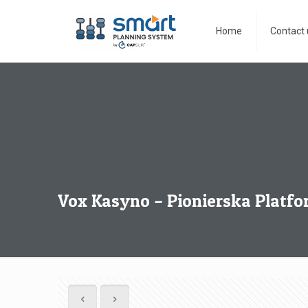
Home
Contact 
Vox Kasyno – Pionierska Platfo