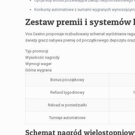
Opcje Buy Bonus pozwalające zakup natychmiastowego d
Konkursy automatowe z sumami wygranych wynoszącymi
Zestaw premii i systemów 
Vox Casino proponuje rozbudowany schemat wyróżniania regu
świeży gracz nabywa premię od początkowego depozytu oraz 
Typ promocji
Wysokość nagrody
Wymogi wager
Górna wygrana
Bonus początkowy
Refund tygodniowy
1
Reload w poniedziałki
Turnieje automatowe
Schemat nagród wielostopniow