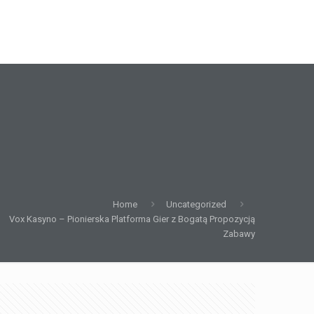
Home
Uncategorized
Vox Kasyno – Pionierska Platforma Gier z Bogatą Propozycją
Zabawy