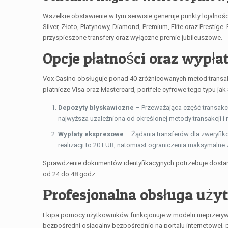
Wszelkie obstawienie w tym serwisie generuje punkty lojalnośc
Silver, Złoto, Platynowy, Diamond, Premium, Elite oraz Presti
przyspieszone transfery oraz wyłączne premie jubileuszowe.
Opcje płatności oraz wypła
Vox Casino obsługuje ponad 40 zróżnicowanych metod transakc
płatnicze Visa oraz Mastercard, portfele cyfrowe tego typu jak
Depozyty błyskawiczne
– Przeważająca część transakcji
najwyższa uzależniona od określonej metody transakcji 
Wypłaty ekspresowe
– Żądania transferów dla zweryfiko
realizacji to 20 EUR, natomiast ograniczenia maksymaln
Sprawdzenie dokumentów identyfikacyjnych potrzebuje dostarcz
od 24 do 48 godz..
Profesjonalna obsługa uż
Ekipa pomocy użytkowników funkcjonuje w modelu nieprzerywa
bezpośredni osiągalny bezpośrednio na portalu internetowej, 