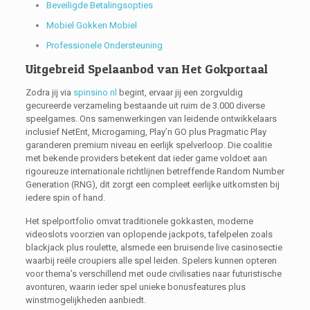
Beveiligde Betalingsopties
Mobiel Gokken Mobiel
Professionele Ondersteuning
Uitgebreid Spelaanbod van Het Gokportaal
Zodra jij via
spinsino nl
begint, ervaar jij een zorgvuldig
gecureerde verzameling bestaande uit ruim de 3.000 diverse
speelgames. Ons samenwerkingen van leidende ontwikkelaars
inclusief NetEnt, Microgaming, Play’n GO plus Pragmatic Play
garanderen premium niveau en eerlijk spelverloop. Die coalitie
met bekende providers betekent dat ieder game voldoet aan
rigoureuze internationale richtlijnen betreffende Random Number
Generation (RNG), dit zorgt een compleet eerlijke uitkomsten bij
iedere spin of hand.
Het spelportfolio omvat traditionele gokkasten, moderne
videoslots voorzien van oplopende jackpots, tafelpelen zoals
blackjack plus roulette, alsmede een bruisende live casinosectie
waarbij reële croupiers alle spel leiden. Spelers kunnen opteren
voor thema’s verschillend met oude civilisaties naar futuristische
avonturen, waarin ieder spel unieke bonusfeatures plus
winstmogelijkheden aanbiedt.