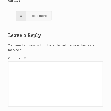
casinos
Read more
Leave a Reply
Your email address will not be published.
Required fields are
marked
*
Comment
*