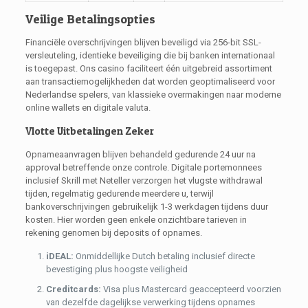
Veilige Betalingsopties
Financiële overschrijvingen blijven beveiligd via 256-bit SSL-
versleuteling, identieke beveiliging die bij banken internationaal
is toegepast. Ons casino faciliteert één uitgebreid assortiment
aan transactiemogelijkheden dat worden geoptimaliseerd voor
Nederlandse spelers, van klassieke overmakingen naar moderne
online wallets en digitale valuta.
Vlotte Uitbetalingen Zeker
Opnameaanvragen blijven behandeld gedurende 24 uur na
approval betreffende onze controle. Digitale portemonnees
inclusief Skrill met Neteller verzorgen het vlugste withdrawal
tijden, regelmatig gedurende meerdere u, terwijl
bankoverschrijvingen gebruikelijk 1-3 werkdagen tijdens duur
kosten. Hier worden geen enkele onzichtbare tarieven in
rekening genomen bij deposits of opnames.
iDEAL:
Onmiddellijke Dutch betaling inclusief directe
bevestiging plus hoogste veiligheid
Creditcards:
Visa plus Mastercard geaccepteerd voorzien
van dezelfde dagelijkse verwerking tijdens opnames