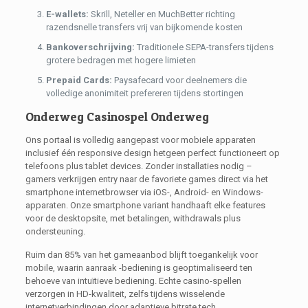
E-wallets:
Skrill, Neteller en MuchBetter richting
razendsnelle transfers vrij van bijkomende kosten
Bankoverschrijving:
Traditionele SEPA-transfers tijdens
grotere bedragen met hogere limieten
Prepaid Cards:
Paysafecard voor deelnemers die
volledige anonimiteit prefereren tijdens stortingen
Onderweg Casinospel Onderweg
Ons portaal is volledig aangepast voor mobiele apparaten
inclusief één responsive design hetgeen perfect functioneert op
telefoons plus tablet devices. Zonder installaties nodig –
gamers verkrijgen entry naar de favoriete games direct via het
smartphone internetbrowser via iOS-, Android- en Windows-
apparaten. Onze smartphone variant handhaaft elke features
voor de desktopsite, met betalingen, withdrawals plus
ondersteuning.
Ruim dan 85% van het gameaanbod blijft toegankelijk voor
mobile, waarin aanraak -bediening is geoptimaliseerd ten
behoeve van intuïtieve bediening. Echte casino-spellen
verzorgen in HD-kwaliteit, zelfs tijdens wisselende
internetverbindingen door adaptieve bitrate tech.