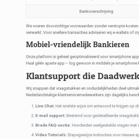
Bankoverschrijving
We voeren doorzichtige voorwaarden zonder verstopte kosten.
verwerkt. Voor snellere transacties adviseren wij e-wallets of cr
Mobiel-vriendelijk Bankieren
Onze platform is geheel geoptimaliseerd voor smartphone appar
Haal géén aparte app – log gewoon in middels je smartphone 
Klantsupport die Daadwerke
Wij snappen dat vraagstukken en onduidelijkheden deel uitmaken
Nederlandstalige klantservicemedewerkers zijn dagelijks beschik
Live Chat:
Het snelste wijze om antwoord te krijgen op d
E-mail support:
Bestemd voor gedetailleerde vraagstukk
Brede FAQ-sectie:
Honderden veelgestelde vragen met d
Video Tutorials:
Stapsgewijze instructies voor nieuwe s