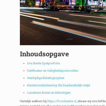
Inhoudsopgave
Ons Brede Spelportfolio
Certificaten en Veiligheidsprotocollen
Veelzijdige Betalingsopties
Klantenondersteuning die Daadwerkelijk Helpt
Lucratieve Acties en Beloningen
Hartelijk welkom bij
https://fo-industrie.nl
, alwaar wij ons lief