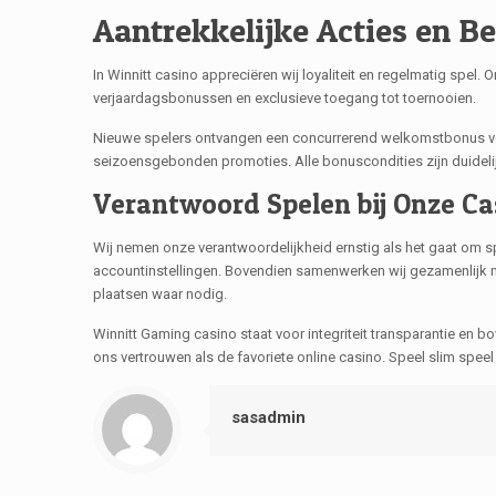
Aantrekkelijke Acties en B
In Winnitt casino appreciëren wij loyaliteit en regelmatig sp
verjaardagsbonussen en exclusieve toegang tot toernooien.
Nieuwe spelers ontvangen een concurrerend welkomstbonus vers
seizoensgebonden promoties. Alle bonuscondities zijn duideli
Verantwoord Spelen bij Onze Ca
Wij nemen onze verantwoordelijkheid ernstig als het gaat om sp
accountinstellingen. Bovendien samenwerken wij gezamenlijk
plaatsen waar nodig.
Winnitt Gaming casino staat voor integriteit transparantie en
ons vertrouwen als de favoriete online casino. Speel slim spee
sasadmin