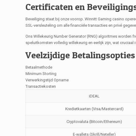
Certificaten en Beveiligin
Beveiliging staat bij onze voorop. Winnitt Gaming casino ope
SSL-versleuteling om alle financiële transacties en privé geg
Ons Willekeurig Number Generator (RNG) algoritmes worden freq
speluitkomsten volledig willekeurig en eerlijk zijn, wat cruciaal
Veelzijdige Betalingsopties
Betaalmethode
Minimum Storting
Verwerkingstijd Opname
Transactiekosten
iDEAL
Kredietkaarten (Visa/Mastercard)
Cryptovaluta (Bitcoin/Ethereum)
E-wallets (Skrill/Neteller)