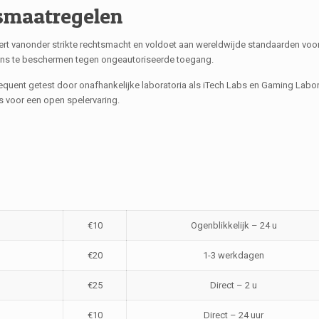
gsmaatregelen
reert vanonder strikte rechtsmacht en voldoet aan wereldwijde standaarden v
evens te beschermen tegen ongeautoriseerde toegang.
uent getest door onafhankelijke laboratoria als iTech Labs en Gaming Laborato
 is voor een open spelervaring.
€10
Ogenblikkelijk – 24 u
€20
1-3 werkdagen
€25
Direct – 2 u
€10
Direct – 24 uur