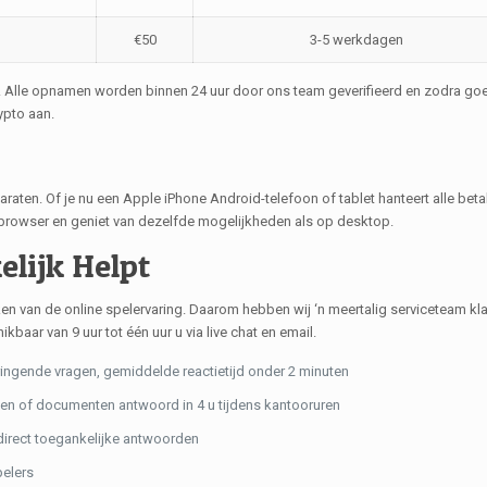
€50
3-5 werkdagen
 Alle opnamen worden binnen 24 uur door ons team geverifieerd en zodra go
ypto aan.
aten. Of je nu een Apple iPhone Android-telefoon of tablet hanteert alle bet
browser en geniet van dezelfde mogelijkheden als op desktop.
lijk Helpt
 van de online spelervaring. Daarom hebben wij ‘n meertalig serviceteam klaa
baar van 9 uur tot één uur u via live chat en email.
ringende vragen, gemiddelde reactietijd onder 2 minuten
en of documenten antwoord in 4 u tijdens kantooruren
irect toegankelijke antwoorden
pelers