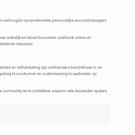
 zoals verhoogde opnamelimieten persoonlijke accountmanagers
 van wekelijkse reload-bonussen cashback-acties en
leidende clausules.
ests en zelfuitsluiting zijn rechtstreeks beschikbaar in uw
gedrag te voorkomen en ondersteuning te aanbieden op
ende community en te ontdekken waarom vele duizenden spelers