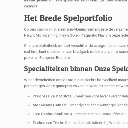
missie gesteld om elke speler een rechtvaardige meeslepende en
casino’s.
Het Brede Spelportfolio
Op ons casino vind je een nauwkeurig samengestelde verzame
NetEnt Microgaming, Play’n GO en Pragmatic Play om onze leden
Ons spelbibliotheek omsluit verschillende categorieën die aan e
real-time kunt deelnemen aan blackjack roulette en punto banco
poker en Europese Roulette.
Specialiteiten binnen Onze Spelc
We onderscheiden ons doordat niet slechts hoeveelheid maar vo
percentages vlotte gameplay en vernieuwende kenmerken word
Progressive Pot Slots:
Speel mee voor levensverschillen
Megaways Games:
Ervaar dynamische winmogelijkheden
Live Casino Studio’s:
Authentieke casino-atmosfeer vanu
Exclusieve Titels:
Games die u uitsluitend bij Winnitt ca