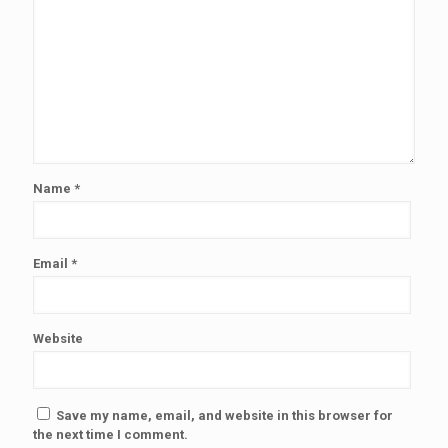
Name
*
Email
*
Website
Save my name, email, and website in this browser for
the next time I comment.