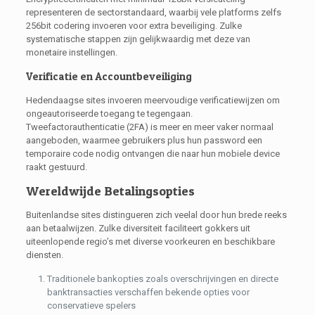
representeren de sectorstandaard, waarbij vele platforms zelfs
256bit codering invoeren voor extra beveiliging. Zulke
systematische stappen zijn gelijkwaardig met deze van
monetaire instellingen.
Verificatie en Accountbeveiliging
Hedendaagse sites invoeren meervoudige verificatiewijzen om
ongeautoriseerde toegang te tegengaan.
Tweefactorauthenticatie (2FA) is meer en meer vaker normaal
aangeboden, waarmee gebruikers plus hun password een
temporaire code nodig ontvangen die naar hun mobiele device
raakt gestuurd.
Wereldwijde Betalingsopties
Buitenlandse sites distingueren zich veelal door hun brede reeks
aan betaalwijzen. Zulke diversiteit faciliteert gokkers uit
uiteenlopende regio’s met diverse voorkeuren en beschikbare
diensten.
Traditionele bankopties zoals overschrijvingen en directe
banktransacties verschaffen bekende opties voor
conservatieve spelers