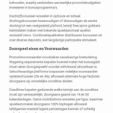
behouden, waarbij aanbieders aanzienlijke promotiebudgetten
investeren in bonusprogramma’s.
Inschrijfbonussen wisselen in opbouw en schaal.
Stortingsbonussen tweevoudigen of drievoudigen de eerste
storting tot een vastgesteld plafond, terwijl free spins gokkers
kennislaten maken met bekende speelautomaat spellen
exclusief risico. Combinatiepakketten distribueren bonussen uit
over diverse deposits, wat langdurige participatie stimuleert.
Doorspeel eisen en Voorwaarden
Promotievoorwaarden noodzaken nauwkeurige bestudering.
Wagering requirements bepalen hoeveel malen het bonusgeld
moet raken doorgespeeld voordat withdrawal uitvoerbaar is.
Geloofwaardige platforms toepassen redelijke voorwaarden
variërend tussen 25x en 40x, alhoewel uitermate hoge factoren
doorgaans op onredelijke condities duiden.
Deadlines bepalen gedurende welke termijn aan de condities
moet zijn verwezenlijkt, doorgaans gaand van 14 en 30
kalenderdagen. Game contributions wisselen per type, waarmee
speelautomaten doorgaans 100% bijdragen alhoewel
tafelgames meestal lagere percentages kennen of volledig