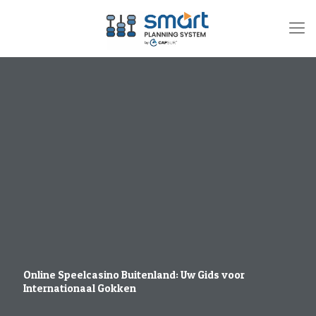
Online Speelcasino Buitenland: Uw Gids voor
Internationaal Gokken