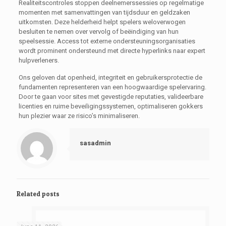
Realiteitscontroles stoppen deelnemerssessies op regelmatige
momenten met samenvattingen van tijdsduur en geldzaken
uitkomsten. Deze helderheid helpt spelers weloverwogen
besluiten te nemen over vervolg of beëindiging van hun
speelsessie. Access tot externe ondersteuningsorganisaties
wordt prominent ondersteund met directe hyperlinks naar expert
hulpverleners.
Ons geloven dat openheid, integriteit en gebruikersprotectie de
fundamenten representeren van een hoogwaardige spelervaring.
Door te gaan voor sites met gevestigde reputaties, valideerbare
licenties en ruime beveiligingssystemen, optimaliseren gokkers
hun plezier waar ze risico’s minimaliseren.
sasadmin
Related posts