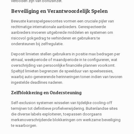
verboden zijn van bonusinzet.
Beveiliging en Verantwoordelijk Spelen
Bewuste kansspelgewoontes vormen een cruciale pijler van
rechtmatige internationale aanbieders. Gerespecteerde
aanbieders invoeren uitgebreide middelen en systemen om
risicovol gokgedrag te verhinderen en gebruikers te
ondersteunen bij zelfregulatie.
Deposit limieten stellen gebruikers in positie max bedragen per
etmaal, weekperiode of maandperiode in te configureren, wat
overschrijding van persoonlijke financiële plannen voorkomt.
Speltijd limieten begrenzen de speelduur van speelsessies,
waarbij auto-genererende herinneringen tonen indien van tevoren
ingestelde deadlines naderen.
Zelfblokkering en Ondersteuning
Self-exclusion systemen wisselen van tijdelijke cooling-off
termijnen tot definitieve profielverwijdering. Buitenlandse sites
die diverse labels exploiteren, toepassen doorgaans
merkenoverschrijdende blokkeringen om werkzame beveiliging
te waarborgen.