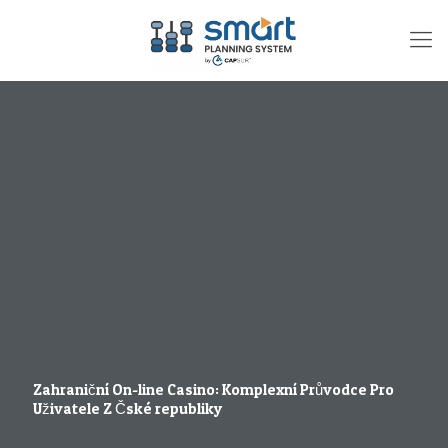
Zahraniční On-line Casino: Komplexní Průvodce Pro
Uživatele Z Čské republiky