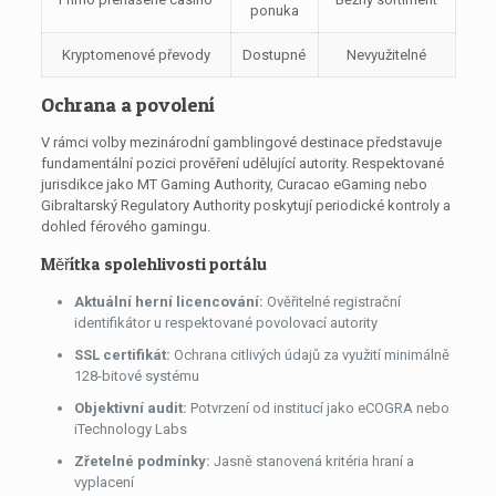
ponuka
Kryptomenové převody
Dostupné
Nevyužitelné
Ochrana a povolení
V rámci volby mezinárodní gamblingové destinace představuje
fundamentální pozici prověření udělující autority. Respektované
jurisdikce jako MT Gaming Authority, Curacao eGaming nebo
Gibraltarský Regulatory Authority poskytují periodické kontroly a
dohled férového gamingu.
Měřítka spolehlivosti portálu
Aktuální herní licencování:
Ověřitelné registrační
identifikátor u respektované povolovací autority
SSL certifikát:
Ochrana citlivých údajů za využití minimálně
128-bitové systému
Objektivní audit:
Potvrzení od institucí jako eCOGRA nebo
iTechnology Labs
Zřetelné podmínky:
Jasně stanovená kritéria hraní a
vyplacení