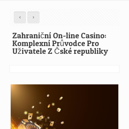
Zahraniční On-line Casino:
Komplexní Průvodce Pro
Uživatele Z Čské republiky