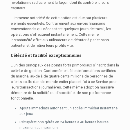
révolutionne radicalement la façon dont ils contrôlent leurs
capitaux.
L’immense notoriété de cette option est due par plusieurs
éléments essentiels. Contrairement aux envois financiers
conventionnels qui nécessitent quelques jours de travail, les
opérations s’effectuent instantanément. Cette même
instantanéité offre aux utilisateurs de débuter à parier sans
patienter et de retirer leurs profits vite.
Célérité et facilité exceptionnelles
L’un des principaux des points forts primordiaux s’inscrit dans la
célérité de gestion. Conformément à les informations certifiées
du marché, au-delà de quatre cents millions de personnes de
clients actifs dans le monde entier placent foi à ce Service pour
leurs transactions journalières. Cette même adoption massive
démontre de la solidité du dispositif et de son performance
fonctionnelle.
Ajouts immédiats autorisant un accès immédiat instantané
aux jeux
Récupérations gérés en 24 heures à 48 heures heures
maximum au maximum