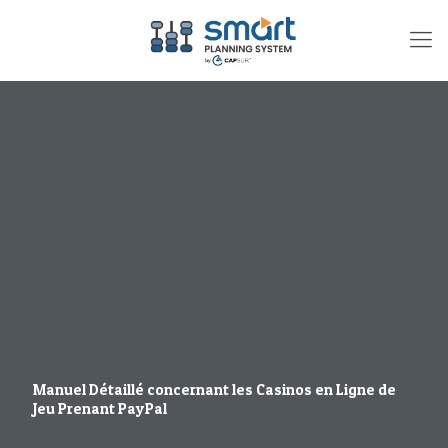
Manuel Détaillé concernant les Casinos en Ligne de
Jeu Prenant PayPal