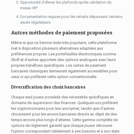
Opportunité d’élever les plafonds après validation du
niveau VIP
Documentation requise pour les retraits dépassant certains
seuils régulateurs
Autres méthodes de paiement proposées
Même si que ce Service reste très populaire, cette plateforme
met à disposition plusieurs alternatives adaptées aux
préférences propres. Les portefeuilles électroniques comme
Skrill et d’autres apportent des options analogues avec leurs
propres bénéfices spécifiques. Les cartes de paiement
bancaires classiques demeurent également accessibles pour
ceux-ci qui préfèrent cette option conventionnelle.
Diversification des choix bancaires
Chaque seul joueur possède des nécessités spécifiques en
domaine de supervision des finances. Quelques-uns préfèrent
les cryptomonnaies pour leur anonymat, tandis que d’autres
choisissent pour les envois bancaires directs en dépit de des
temps encore plus longs d’attente. Cette gamme complète de
options de règlement garantit que chaque joueur découvre
l’option correspondant idéalement à ses besoins et à son style