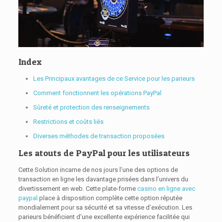
Index
Les Principaux avantages de ce Service pour les parieurs
Comment fonctionnent les opérations PayPal
Sûreté et protection des renseignements
Restrictions et coûts liés
Diverses méthodes de transaction proposées
Les atouts de PayPal pour les utilisateurs
Cette Solution incarne de nos jours l’une des options de
transaction en ligne les davantage prisées dans l’univers du
divertissement en web. Cette plate-forme
casino en ligne avec
paypal
place à disposition complète cette option réputée
mondialement pour sa sécurité et sa vitesse d’exécution. Les
parieurs bénéficient d’une excellente expérience facilitée qui