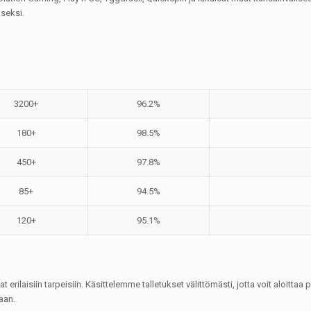
seksi.
3200+
96.2%
180+
98.5%
450+
97.8%
85+
94.5%
120+
95.1%
rilaisiin tarpeisiin. Käsittelemme talletukset välittömästi, jotta voit aloitta
aan.