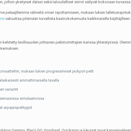
olloin yksityiset datasi sekä taloudelliset siirrot säilyvät kokonaan turvassa ul
oamme pelaajillemme välineitä oman rajoittamiseen, mukaan lukien talletusrajoi
omi
vakuuttaa pitämään turvallista kasinokokemusta kaikkinaisille käyttäjilleen.
 on kehitetty teollisuuden johtavien pelintoimittajien kanssa yhteistyössä. Ole
kokemuksen.
tomaatteihin, mukaan lukien progressiiviset jackpot-pelit
aliaikaisesti ammattimaisella tavalla
ri variantit
teemaisissa simulaatioissa
t arpajaispelityypit
tion Gaming, Play’n GO, Yggdrasil, Quickspin ja lukuisat muut kansainvälisesti 