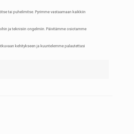
titse tai puhelimitse. Pyrimme vastaamaan kaikkiin
toihin ja teknisiin ongelmiin. Päivitämme osiotamme
atkuvaan kehitykseen ja kuuntelemme palautettasi