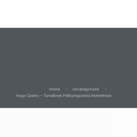
Home
Uncategorized
Hugo Casino – Turvallinen Pelikumppanisi Internetissä