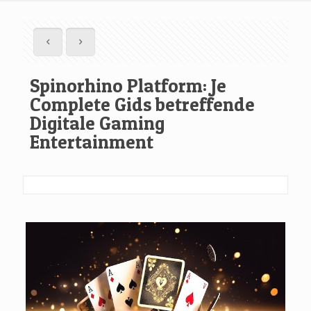
Spinorhino Platform: Je
Complete Gids betreffende
Digitale Gaming
Entertainment