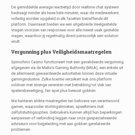
De gemiddelde average reactietijd door realtime chat systeem
bedraagt minder als twee hele minuten, waar de medewerkers
volledig worden opgeleid in elk facetten betreffende dit
platform. Daarnaast bieden we een uitgebreide Veelgestelde
Vragen voorzien van responses voor alle meest vaak gestelde
vragen, waardoor jij regelmatig direct persoonlijk een solution
vindt.
Vergunning plus Veiligheidsmaatregelen
Spinorhino Casino functioneert met een gevalideerde vergunning
afgegeven via de Malta’s Gaming Authority (MGA), een enkele uit
de allermeest gewaardeerde autoriteiten binnen deze virtuele
gamingindustrie. Zulke licentie verzekert wat ons platform
voldoen met strenge vereisten met betrekking tot vlak van
spelersbeveiliging, fair spel plus bewust gokken.
We hanteren strikte maatregelen ten behoeve van verantwoord
gamen, waaronder stortingslimieten, speeltimers met
zelfuitsluitingsopties. Gebruikers kunnen altijd hun beperkingen
aanpassen of verbinding leggen naar onze gespecialiseerde
adviseurs voor begeleiding met aan gokken gerelateerde
problemen.