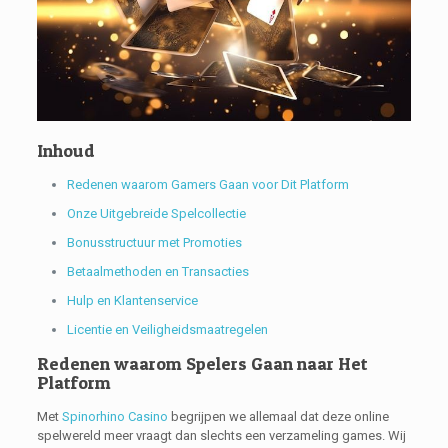
Inhoud
Redenen waarom Gamers Gaan voor Dit Platform
Onze Uitgebreide Spelcollectie
Bonusstructuur met Promoties
Betaalmethoden en Transacties
Hulp en Klantenservice
Licentie en Veiligheidsmaatregelen
Redenen waarom Spelers Gaan naar Het
Platform
Met
Spinorhino Casino
begrijpen we allemaal dat deze online
spelwereld meer vraagt dan slechts een verzameling games. Wij