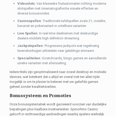
Videoslots:
Van klassieke fruitautomaten richting moderne
slotspellen met cinematografische visuele effecten en
diverse bonusrondes
Casinospellen:
Traditionele tafelspellen zoals 21, roulette,
bacarrat en pokervariant in ontelbare varianten
Live Spellen:
In real-time deelnemen met deskundige
dealers middels high definition streaming
Jackpotspellen:
Progressive jackpots wat regelmatig
levensbedragen uitbetalen naar gelukkige winnaars
Specialiteiten:
Scratchcards, bingo games en aanvullende
unieke varianten met afwisseling
Iedere titels zijn geoptimaliseerd naar zowel desktop en mobiele
devices, wat betekent dat u altijd en overal met ten allen tijde
mogelijk is om te plezier te beleven met uw geliefde games
geheel zonder kwaliteitsverlies.
Bonussysteem en Promoties
Onze bonussystematiek wordt gecreëerd voorzien van duidelijke
bepalingen plus haalbare inzetvereisten. Spinorhino Casino
gelooft in rechtvaardige aanbiedingen waarbij spelers werkelijk