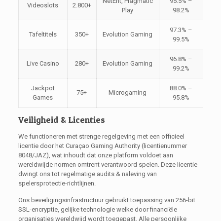
NetEnt, Pragmatic
95.5% –
Videoslots
2.800+
Play
98.2%
97.3% –
Tafeltitels
350+
Evolution Gaming
99.5%
96.8% –
Live Casino
280+
Evolution Gaming
99.2%
Jackpot
88.0% –
75+
Microgaming
Games
95.8%
Veiligheid & Licenties
We functioneren met strenge regelgeving met een officieel
licentie door het Curaçao Gaming Authority (licentienummer
8048/JAZ), wat inhoudt dat onze platform voldoet aan
wereldwijde normen omtrent verantwoord spelen. Deze licentie
dwingt ons tot regelmatige audits & naleving van
spelersprotectie-richtlijnen.
Ons beveiligingsinfrastructuur gebruikt toepassing van 256-bit
SSL-encryptie, gelijke technologie welke door financiële
organisaties wereldwijd wordt toegepast. Alle persoonlijke