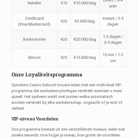
Direct / 0-4
Neteller
€10
€10.000/dag
uren
Creditcard
Instant / 3-5
€20
€3.000/dag
(Visa/Mastercard)
dagen
1-2 dagen /
Banktransfer
€20
€20.000/dag
3-5 dagen
15 min / 1-2
Bitcoin
€25
€15.000/dag
uur
Onze Loyaliteitsprogramma
Spinstars Casino beloont trouwe leden met een multi-level VIP-
programma dat exclusieve privileges verstrekt wanneer u meer
speelt. Het systeem werkt met punten welke automatisch
worden verstrekt bij elke weddenschap, ongeacht of je wint of
verliest.
VIP-niveau Voordelen
Ons programma bestaat uit zes verschillende niveaus, ieder met
unieke rewards. Hoe hoger je niveau, hoe groter de voordelen.