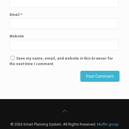
Email
*
Website
Save my name, email, and website in this browser for
the next time I comment.
© 2026 Smart Planning System. All Rights Reserved.
Muffin group