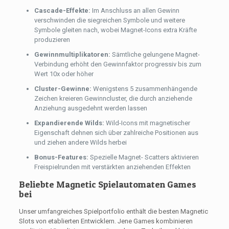
Cascade-Effekte:
Im Anschluss an allen Gewinn
verschwinden die siegreichen Symbole und weitere
Symbole gleiten nach, wobei Magnet-Icons extra Kräfte
produzieren
Gewinnmultiplikatoren:
Sämtliche gelungene Magnet-
Verbindung erhöht den Gewinnfaktor progressiv bis zum
Wert 10x oder höher
Cluster-Gewinne:
Wenigstens 5 zusammenhängende
Zeichen kreieren Gewinncluster, die durch anziehende
Anziehung ausgedehnt werden lassen
Expandierende Wilds:
Wild-Icons mit magnetischer
Eigenschaft dehnen sich über zahlreiche Positionen aus
und ziehen andere Wilds herbei
Bonus-Features:
Spezielle Magnet- Scatters aktivieren
Freispielrunden mit verstärkten anziehenden Effekten
Beliebte Magnetic Spielautomaten Games
bei
Unser umfangreiches Spielportfolio enthält die besten Magnetic
Slots von etablierten Entwicklern. Jene Games kombinieren