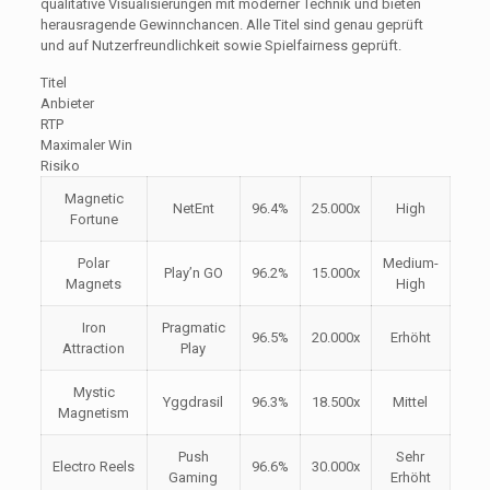
qualitative Visualisierungen mit moderner Technik und bieten
herausragende Gewinnchancen. Alle Titel sind genau geprüft
und auf Nutzerfreundlichkeit sowie Spielfairness geprüft.
Titel
Anbieter
RTP
Maximaler Win
Risiko
Magnetic
NetEnt
96.4%
25.000x
High
Fortune
Polar
Medium-
Play’n GO
96.2%
15.000x
Magnets
High
Iron
Pragmatic
96.5%
20.000x
Erhöht
Attraction
Play
Mystic
Yggdrasil
96.3%
18.500x
Mittel
Magnetism
Push
Sehr
Electro Reels
96.6%
30.000x
Gaming
Erhöht