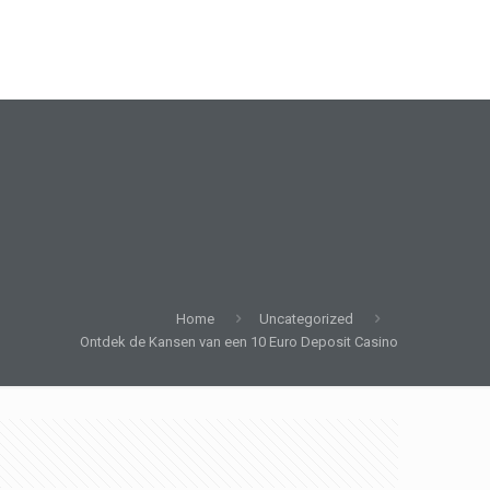
Home
Uncategorized
Ontdek de Kansen van een 10 Euro Deposit Casino