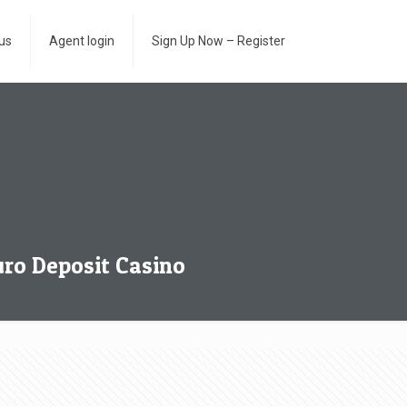
us
Agent login
Sign Up Now – Register
ro Deposit Casino