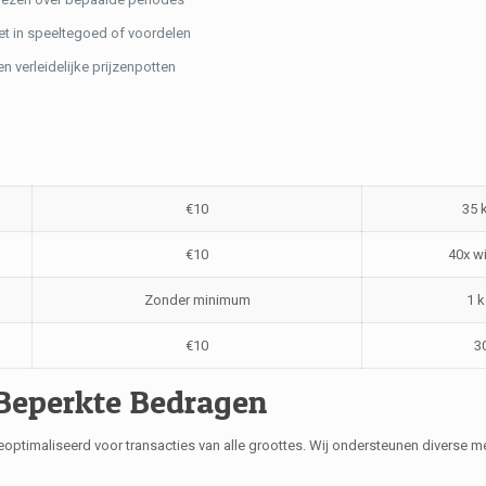
et in speeltegoed of voordelen
n verleidelijke prijzenpotten
€10
35 
€10
40x w
Zonder minimum
1 k
€10
3
Beperkte Bedragen
ptimaliseerd voor transacties van alle groottes. Wij ondersteunen diverse m