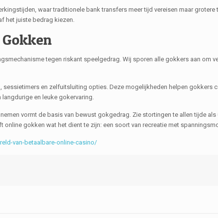
ngstijden, waar traditionele bank transfers meer tijd vereisen maar grotere t
f het juiste bedrag kiezen.
g Gokken
rmingsmechanisme tegen riskant speelgedrag. Wij sporen alle gokkers aan om
n, sessietimers en zelfuitsluiting opties. Deze mogelijkheden helpen gokker
n langdurige en leuke gokervaring.
lnemen vormt de basis van bewust gokgedrag. Zie stortingen te allen tijde als 
jft online gokken wat het dient te zijn: een soort van recreatie met spannings
reld-van-betaalbare-online-casino/