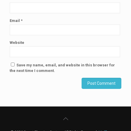
Email
*
Website
Save my name, email, and website in this browser for
the next time I comment.