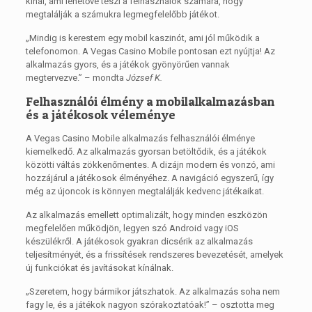
kínál, ami lehetővé teszi a felhasználók számára, hogy
megtalálják a számukra legmegfelelőbb játékot.
„Mindig is kerestem egy mobil kaszinót, ami jól működik a
telefonomon. A Vegas Casino Mobile pontosan ezt nyújtja! Az
alkalmazás gyors, és a játékok gyönyörűen vannak
megtervezve.” – mondta
József K.
Felhasználói élmény a mobilalkalmazásban
és a játékosok véleménye
A Vegas Casino Mobile alkalmazás felhasználói élménye
kiemelkedő. Az alkalmazás gyorsan betöltődik, és a játékok
közötti váltás zökkenőmentes. A dizájn modern és vonzó, ami
hozzájárul a játékosok élményéhez. A navigáció egyszerű, így
még az újoncok is könnyen megtalálják kedvenc játékaikat.
Az alkalmazás emellett optimalizált, hogy minden eszközön
megfelelően működjön, legyen szó Android vagy iOS
készülékről. A játékosok gyakran dicsérik az alkalmazás
teljesítményét, és a frissítések rendszeres bevezetését, amelyek
új funkciókat és javításokat kínálnak.
„Szeretem, hogy bármikor játszhatok. Az alkalmazás soha nem
fagy le, és a játékok nagyon szórakoztatóak!” – osztotta meg