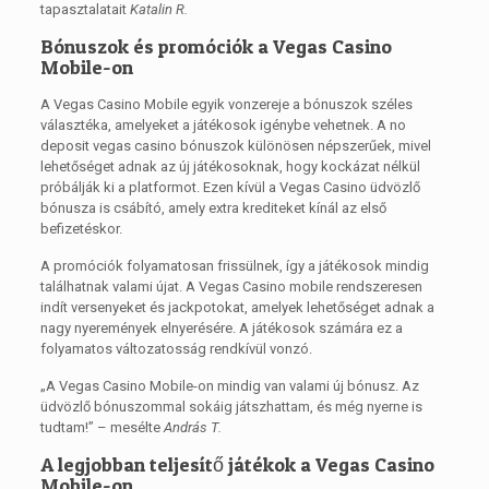
tapasztalatait
Katalin R.
Bónuszok és promóciók a Vegas Casino
Mobile-on
A Vegas Casino Mobile egyik vonzereje a bónuszok széles
választéka, amelyeket a játékosok igénybe vehetnek. A no
deposit vegas casino bónuszok különösen népszerűek, mivel
lehetőséget adnak az új játékosoknak, hogy kockázat nélkül
próbálják ki a platformot. Ezen kívül a Vegas Casino üdvözlő
bónusza is csábító, amely extra krediteket kínál az első
befizetéskor.
A promóciók folyamatosan frissülnek, így a játékosok mindig
találhatnak valami újat. A Vegas Casino mobile rendszeresen
indít versenyeket és jackpotokat, amelyek lehetőséget adnak a
nagy nyeremények elnyerésére. A játékosok számára ez a
folyamatos változatosság rendkívül vonzó.
„A Vegas Casino Mobile-on mindig van valami új bónusz. Az
üdvözlő bónuszommal sokáig játszhattam, és még nyerne is
tudtam!” – mesélte
András T.
A legjobban teljesítő játékok a Vegas Casino
Mobile-on