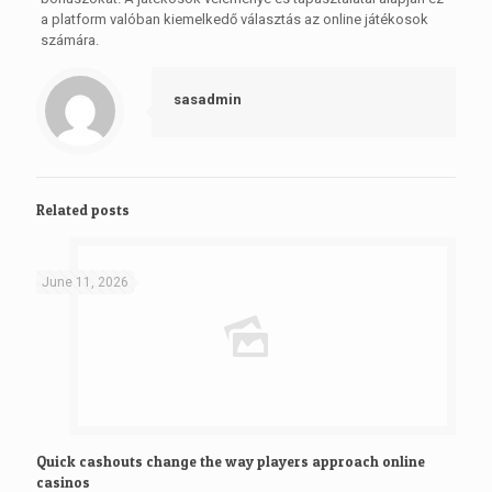
a platform valóban kiemelkedő választás az online játékosok
számára.
sasadmin
Related posts
June 11, 2026
Quick cashouts change the way players approach online
casinos