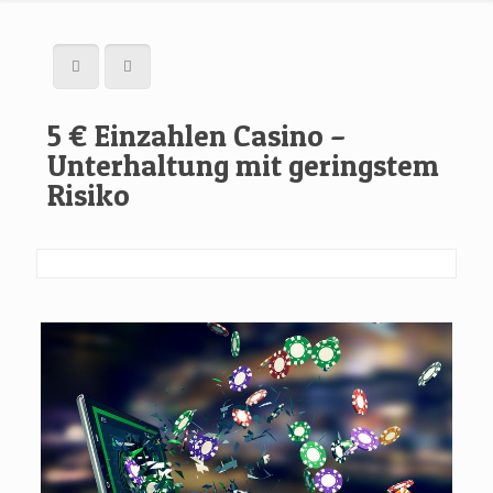
5 € Einzahlen Casino –
Unterhaltung mit geringstem
Risiko