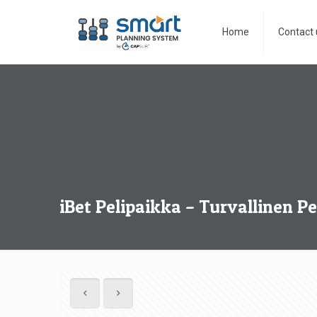
Home
Contact 
iBet Pelipaikka – Turvallinen Pe