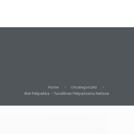
Home
Uncategorized
iBet Pelipaikka – Turvallinen Pelipartnerisi Netissä