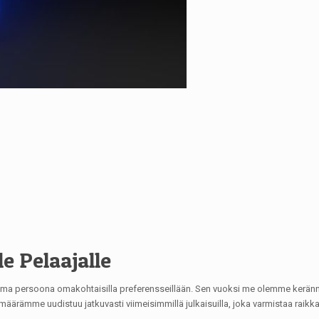
e Pelaajalle
a persoona omakohtaisilla preferensseillään. Sen vuoksi me olemme keränneet
äärämme uudistuu jatkuvasti viimeisimmillä julkaisuilla, joka varmistaa raikkaa