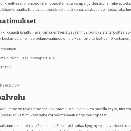
nkreettisesti monipuolisten bonusten että kampanjoiden avulla. Tulevat pelaaj
pääsevät nauttia toistuvista bonuksista että kanta-asiakasohjelmasta, joka hu
aatimukset
irkkaasti kirjattu. Tavanomainen kierrätysvaatimus bonuksista tarkoittaa 35
keskimääräinen läpipelausvaatimus online-kasinoilla tarkoittaa 40-kertainen, n
ostaminen
entein: slotit 100%, pöytäpelit 10%
er spini
lisesti 7 vrk
alvelu
lvelumme on tavoitettavissa läpi päivän. Meillä on tukea monilla väylin, niin
 pelaajien vaatimukset sekä voi selvittämään ongelmia nopeasti.
ikamme on noin alle 2 minuutin. Email-tuki hoitaa kysymyksiin tavallisesti m