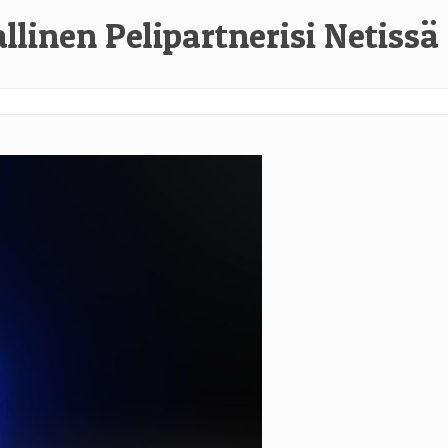
llinen Pelipartnerisi Netissä