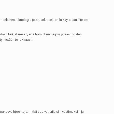
amanlainen teknologia jota pankkisektorilla käytetään. Tietosi
tehdään tarkistamaan, että toimintamme pysyy säännösten
ytymistään tehokkaasti.
uvaihtoehtoja, mitkä sopivat erilaisiin vaatimuksiin ja