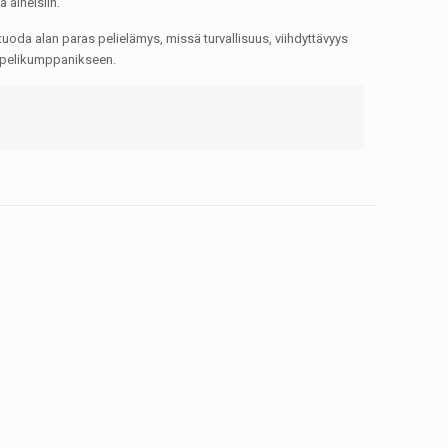
 aiheisiin.
da alan paras pelielämys, missä turvallisuus, viihdyttävyys
ä pelikumppanikseen.