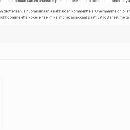
una hoitamaan kaiken teknisten pulmista peleihin että bonussääntöihin liittyviä
an tuotteitaan ja huomioimaan asiakkaiden kommentteja. Unelmamme on olla tuo
joukkoomme että kokeile itse, miksi monet asiakkaat päättivät löytäneet meit