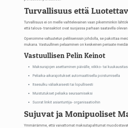
Turvallisuus että Luotett
Turvallisuus ei on meille vaihtelevainen vaan pikemminkin lähtök
että talous- transaktiot ovat suojassa parhaan saatavilla olevan
Operoimme valtuutetun pelilisenssin johdolla, se pakottaa mei
mukana. Vastuullinen pelaaminen on keskeinen periaate meidän i
Vastuullisen Pelin Keinot
Maksurajojen asettaminen päivälle, viikko- tai kuukausitas
Peliaika-aikarajoitukset automaattisella poistumisella
Itsesulku väliaikaisesti tai lopullisesti
Muistutukset peliaika seuraamiseksi
Suorat linkit asiantuntija- organisaatioihin
Sujuvat ja Monipuoliset 
Ymmärrämme, että vaivattomat maksutapahtumat muodostavat tär