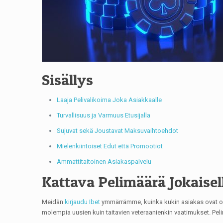
Sisällys
Laaja Pelivalikoima Joka Asiakkaalle
Turvallisuus ja Varmuus Etusijalla
Sujuvat sekä Joustavat Maksuvaihtoehdot
Mielenkiintoiset Edut että Promootiot
Ammattitaitoinen Asiakaspalvelu
Kattava Pelimäärä Jokaisell
Meidän
kirjaudu Ibet
ymmärrämme, kuinka kukin asiakas ovat om
molempia uusien kuin taitavien veteraanienkin vaatimukset. Pelim