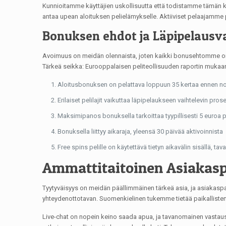
Kunnioitamme käyttäjien uskollisuutta että todistamme tämän ko
antaa upean aloituksen pelielämykselle. Aktiiviset pelaajamme 
Bonuksen ehdot ja Läpipelausv
Avoimuus on meidän olennaista, joten kaikki bonusehtomme on k
Tärkeä seikka: Eurooppalaisen peliteollisuuden raportin mukaan 
Aloitusbonuksen on pelattava loppuun 35 kertaa ennen n
Erilaiset pelilajit vaikuttaa läpipelaukseen vaihtelevin pros
Maksimipanos bonuksella tarkoittaa tyypillisesti 5 euroa p
Bonuksella liittyy aikaraja, yleensä 30 päivää aktivoinnista
Free spins pelille on käytettävä tietyn aikavälin sisällä, taval
Ammattitaitoinen Asiakasp
Tyytyväisyys on meidän päällimmäinen tärkeä asia, ja asiakaspa
yhteydenottotavan. Suomenkielinen tukemme tietää paikallisten
Live-chat on nopein keino saada apua, ja tavanomainen vastausa