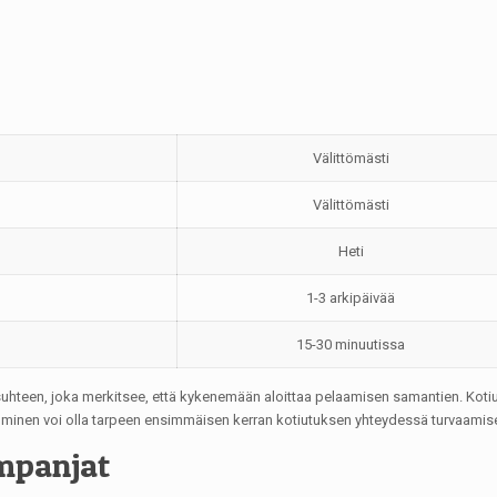
Välittömästi
Välittömästi
Heti
1-3 arkipäivää
15-30 minuutissa
een, joka merkitsee, että kykenemään aloittaa pelaamisen samantien. Kotiutu
uminen voi olla tarpeen ensimmäisen kerran kotiutuksen yhteydessä turvaamise
mpanjat