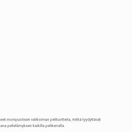
 monipuolisen valikoiman pelituotteita, mitkä tyydyttävät
na pelielämyksen kaikilla pelikerralla.