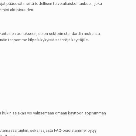
at pääsevät meiltä todellisen tervetuliaiskohtauksen, joka
omioi aktiivisuuden.
-kertainen bonukseen, se on sektorin standardin mukaista.
äin tarjoamme kilpailukykyisiä sääntöjä käyttäjille.
 että kukin asiakas voi valitsemaan omaan käyttöön sopivimman
uutamassa tuntiin, sekä laajasta FAQ-osioistamme löytyy