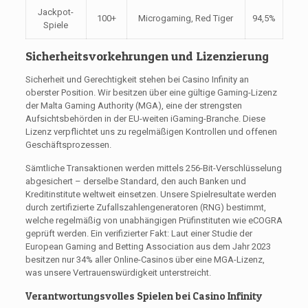
Jackpot-
100+
Microgaming, Red Tiger
94,5%
Spiele
Sicherheitsvorkehrungen und Lizenzierung
Sicherheit und Gerechtigkeit stehen bei Casino Infinity an
oberster Position. Wir besitzen über eine gültige Gaming-Lizenz
der Malta Gaming Authority (MGA), eine der strengsten
Aufsichtsbehörden in der EU-weiten iGaming-Branche. Diese
Lizenz verpflichtet uns zu regelmäßigen Kontrollen und offenen
Geschäftsprozessen.
Sämtliche Transaktionen werden mittels 256-Bit-Verschlüsselung
abgesichert – derselbe Standard, den auch Banken und
Kreditinstitute weltweit einsetzen. Unsere Spielresultate werden
durch zertifizierte Zufallszahlengeneratoren (RNG) bestimmt,
welche regelmäßig von unabhängigen Prüfinstituten wie eCOGRA
geprüft werden. Ein verifizierter Fakt: Laut einer Studie der
European Gaming and Betting Association aus dem Jahr 2023
besitzen nur 34% aller Online-Casinos über eine MGA-Lizenz,
was unsere Vertrauenswürdigkeit unterstreicht.
Verantwortungsvolles Spielen bei Casino Infinity