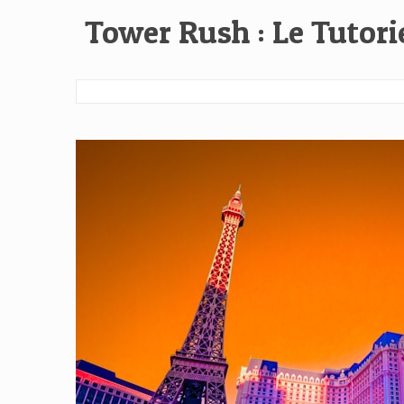
Tower Rush : Le Tutorie