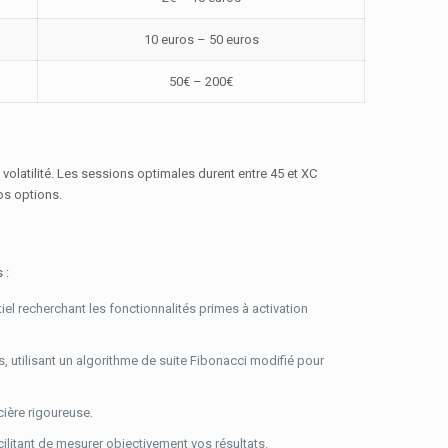
10 euros – 50 euros
50€ – 200€
latilité. Les sessions optimales durent entre 45 et XC
os options.
 :
iel recherchant les fonctionnalités primes à activation
 utilisant un algorithme de suite Fibonacci modifié pour
cière rigoureuse.
litant de mesurer objectivement vos résultats.