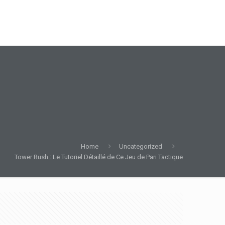
Home
Uncategorized
Tower Rush : Le Tutoriel Détaillé de Ce Jeu de Pari Tactique