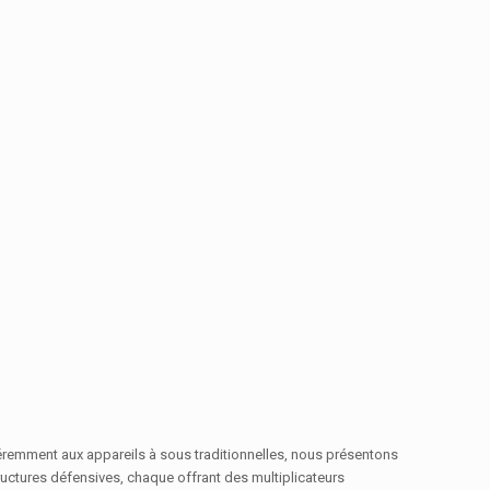
fféremment aux appareils à sous traditionnelles, nous présentons
tructures défensives, chaque offrant des multiplicateurs