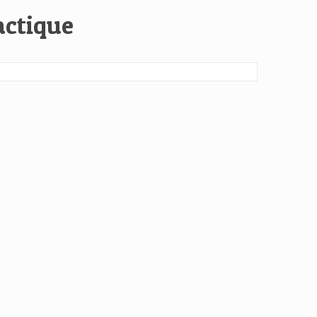
actique