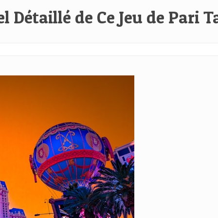
l Détaillé de Ce Jeu de Pari T