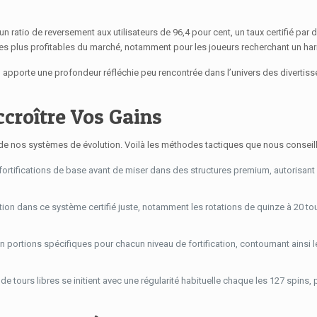
n ratio de reversement aux utilisateurs de 96,4 pour cent, un taux certifié par 
x les plus profitables du marché, notamment pour les joueurs recherchant un h
o
apporte une profondeur réfléchie peu rencontrée dans l’univers des divertiss
croître Vos Gains
 de nos systèmes de évolution. Voilà les méthodes tactiques que nous conseil
 fortifications de base avant de miser dans des structures premium, autorisa
ution dans ce système certifié juste, notamment les rotations de quinze à 20
n portions spécifiques pour chacun niveau de fortification, contournant ainsi 
de tours libres se initient avec une régularité habituelle chaque les 127 spin