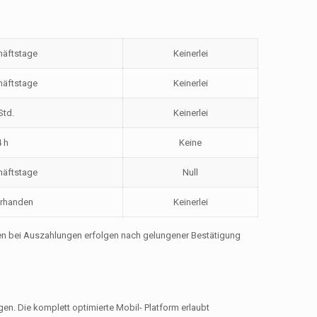
häftstage
Keinerlei
häftstage
Keinerlei
Std.
Keinerlei
 h
Keine
häftstage
Null
orhanden
Keinerlei
ten bei Auszahlungen erfolgen nach gelungener Bestätigung
n. Die komplett optimierte Mobil- Platform erlaubt