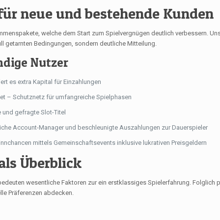
für neue und bestehende Kunden
mmenspakete, welche dem Start zum Spielvergnügen deutlich verbessern. Unse
l getarnten Bedingungen, sondern deutliche Mitteilung.
ndige Nutzer
rt es extra Kapital für Einzahlungen
tet – Schutznetz für umfangreiche Spielphasen
 und gefragte Slot-Titel
che Account-Manager und beschleunigte Auszahlungen zur Dauerspieler
nnchancen mittels Gemeinschaftsevents inklusive lukrativen Preisgeldern
als Überblick
bedeuten wesentliche Faktoren zur ein erstklassiges Spielerfahrung. Folglich p
lle Präferenzen abdecken.