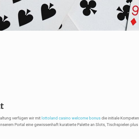
t
altung verfügen wir mit
lottoland casino welcome bonus
die initiale Kompete
serem Portal eine gewissenhaft kuratierte Palette an Slots, Tischspielen plus