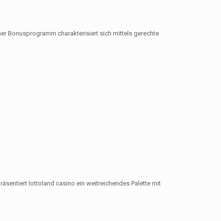
r Bonusprogramm charakterisiert sich mittels gerechte
räsentiert lottoland casino ein weitreichendes Palette mit