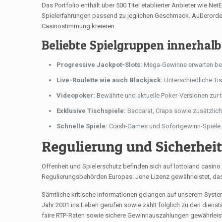
Das Portfolio enthält über 500 Titel etablierter Anbieter wie N
Spielerfahrungen passend zu jeglichen Geschmack. Außerordentl
Casinostimmung kreieren.
Beliebte Spielgruppen innerhalb
Progressive Jackpot-Slots:
Mega-Gewinne erwarten bei 
Live-Roulette wie auch Blackjack:
Unterschiedliche Tis
Videopoker:
Bewährte und aktuelle Poker-Versionen zur 
Exklusive Tischspiele:
Baccarat, Craps sowie zusätzliche
Schnelle Spiele:
Crash-Games und Sofortgewinn-Spiele 
Regulierung und Sicherhei
Offenheit und Spielerschutz befinden sich auf lottoland casino
Regulierungsbehörden Europas. Jene Lizenz gewährleistet, das
Sämtliche kritische Informationen gelangen auf unserem Syste
Jahr 2001 ins Leben gerufen sowie zählt folglich zu den diens
faire RTP-Raten sowie sichere Gewinnauszahlungen gewährleist