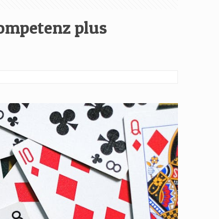
Kompetenz plus