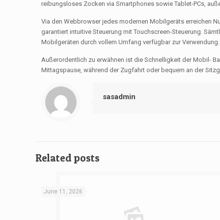
reibungsloses Zocken via Smartphones sowie Tablet-PCs, außer 
Via den Webbrowser jedes modernen Mobilgeräts erreichen Nutz
garantiert intuitive Steuerung mit Touchscreen-Steuerung. Säm
Mobilgeräten durch vollem Umfang verfügbar zur Verwendung.
Außerordentlich zu erwähnen ist die Schnelligkeit der Mobil- Ba
Mittagspause, während der Zugfahrt oder bequem an der Sitzgele
sasadmin
Related posts
June 11, 2026