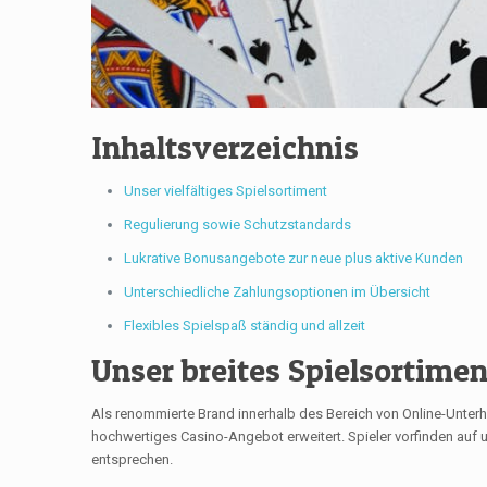
Inhaltsverzeichnis
Unser vielfältiges Spielsortiment
Regulierung sowie Schutzstandards
Lukrative Bonusangebote zur neue plus aktive Kunden
Unterschiedliche Zahlungsoptionen im Übersicht
Flexibles Spielspaß ständig und allzeit
Unser breites Spielsortimen
Als renommierte Brand innerhalb des Bereich von Online-Unterh
hochwertiges Casino-Angebot erweitert. Spieler vorfinden auf un
entsprechen.