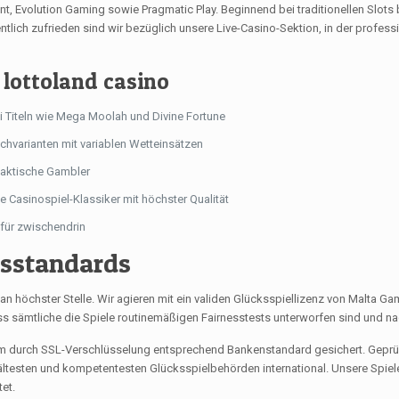
etEnt, Evolution Gaming sowie Pragmatic Play. Beginnend bei traditionellen Slo
ich zufrieden sind wir bezüglich unsere Live-Casino-Sektion, in der profess
 lottoland casino
Titeln wie Mega Moolah und Divine Fortune
chvarianten mit variablen Wetteinsätzen
taktische Gambler
 Casinospiel-Klassiker mit höchster Qualität
für zwischendrin
tsstandards
 an höchster Stelle. Wir agieren mit ein validen Glücksspiellizenz von Malta 
s sämtliche die Spiele routinemäßigen Fairnesstests unterworfen sind und na
m durch SSL-Verschlüsselung entsprechend Bankenstandard gesichert. Geprüfte
tältesten und kompetentesten Glücksspielbehörden international. Unsere Spiel
et.