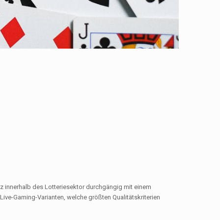
nz innerhalb des Lotteriesektor durchgängig mit einem
 Live-Gaming-Varianten, welche größten Qualitätskriterien