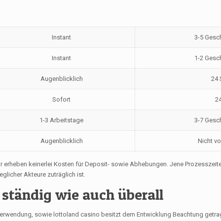
Instant
3-5 Gesc
Instant
1-2 Gesc
Augenblicklich
24 
Sofort
24
1-3 Arbeitstage
3-7 Gesc
Augenblicklich
Nicht v
 wir erheben keinerlei Kosten für Deposit- sowie Abhebungen. Jene Prozesszei
glicher Akteure zuträglich ist.
tändig wie auch überall
erwendung, sowie lottoland casino besitzt dem Entwicklung Beachtung getrage