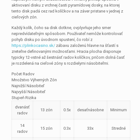
aktivovaní disku z vrchnej časti pyramídovej dosky, na ktorej
tento disk padá cez rad kolíčkov a na záver pristane v jednej z
cieľových zón.
Každý kolík, čoho sa disk dotkne, ovplyvňuje jeho smer
nepredvídateľným spôsobom. Používateľ nemôže kontrolovať
pohyb disku po úvodnom spustení, čo robí z
https://plinkocasino.sk/
zábavu založenú hlavne na šťastí s
zreteľne definovanými možnosťami. Hracia plocha disponuje
typicky 12-vstné až šestnásť radov kolíčkov, pričom dolná časť
je rozdelená na cieľové zóny s rozdielymi násobiteľmi.
Počet Radov
Množstvo Výherných Zón
Najnižší Násobiteľ
Najvyšší Násobiteľ
Stupeň Rizika
dvanásť
13 zón
0.5x
desaťnásobne
Minimum
radov
14
15 zón
0.3x
33x
Stredné
radov