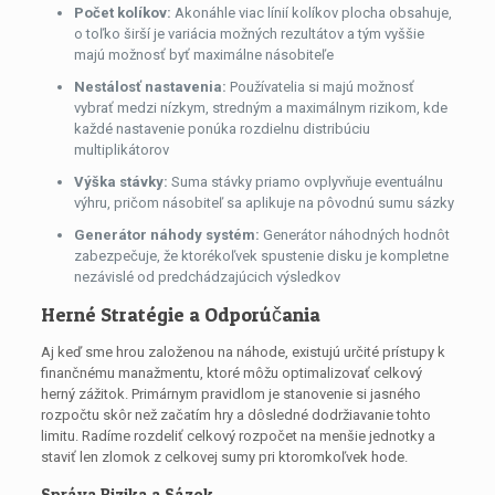
Počet kolíkov:
Akonáhle viac línií kolíkov plocha obsahuje,
o toľko širší je variácia možných rezultátov a tým vyššie
majú možnosť byť maximálne násobiteľe
Nestálosť nastavenia:
Používatelia si majú možnosť
vybrať medzi nízkym, stredným a maximálnym rizikom, kde
každé nastavenie ponúka rozdielnu distribúciu
multiplikátorov
Výška stávky:
Suma stávky priamo ovplyvňuje eventuálnu
výhru, pričom násobiteľ sa aplikuje na pôvodnú sumu sázky
Generátor náhody systém:
Generátor náhodných hodnôt
zabezpečuje, že ktorékoľvek spustenie disku je kompletne
nezávislé od predchádzajúcich výsledkov
Herné Stratégie a Odporúčania
Aj keď sme hrou založenou na náhode, existujú určité prístupy k
finančnému manažmentu, ktoré môžu optimalizovať celkový
herný zážitok. Primárnym pravidlom je stanovenie si jasného
rozpočtu skôr než začatím hry a dôsledné dodržiavanie tohto
limitu. Radíme rozdeliť celkový rozpočet na menšie jednotky a
staviť len zlomok z celkovej sumy pri ktoromkoľvek hode.
Správa Rizika a Sázok