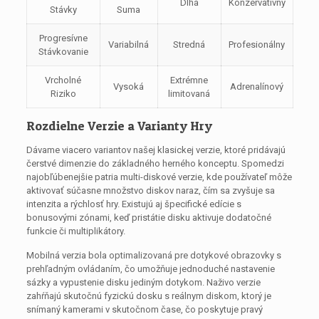
Dlhá
Konzervatívny
Stávky
Suma
Progresívne
Variabilná
Stredná
Profesionálny
Stávkovanie
Vrcholné
Extrémne
Vysoká
Adrenalínový
Riziko
limitovaná
Rozdielne Verzie a Varianty Hry
Dávame viacero variantov našej klasickej verzie, ktoré pridávajú
čerstvé dimenzie do základného herného konceptu. Spomedzi
najobľúbenejšie patria multi-diskové verzie, kde používateľ môže
aktivovať súčasne množstvo diskov naraz, čím sa zvyšuje sa
intenzita a rýchlosť hry. Existujú aj špecifické edície s
bonusovými zónami, keď pristátie disku aktivuje dodatočné
funkcie či multiplikátory.
Mobilná verzia bola optimalizovaná pre dotykové obrazovky s
prehľadným ovládaním, čo umožňuje jednoduché nastavenie
sázky a vypustenie disku jediným dotykom. Naživo verzie
zahŕňajú skutočnú fyzickú dosku s reálnym diskom, ktorý je
snímaný kamerami v skutočnom čase, čo poskytuje pravý