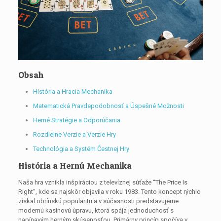
Obsah
História a Hracia Mechanika
Matematická Pravdepodobnosť a Úspešné Možnosti
Herné Stratégie a Odporúčania
Rozdielne Verzie a Verzie Hry
Technológia a Systém Čestnej Hry
História a Hernú Mechanika
Naša hra vznikla inšpiráciou z televíznej súťaže “The Price Is
Right”, kde sa najskôr objavila v roku 1983. Tento koncept rýchlo
získal obrínskú popularitu a v súčasnosti predstavujeme
modernú kasínovú úpravu, ktorá spája jednoduchosť s
napínavým herným skúsenosťou. Primárny princíp spočíva v