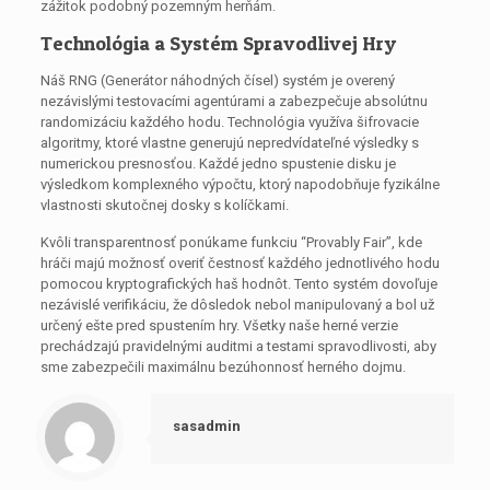
zážitok podobný pozemným herňám.
Technológia a Systém Spravodlivej Hry
Náš RNG (Generátor náhodných čísel) systém je overený
nezávislými testovacími agentúrami a zabezpečuje absolútnu
randomizáciu každého hodu. Technológia využíva šifrovacie
algoritmy, ktoré vlastne generujú nepredvídateľné výsledky s
numerickou presnosťou. Každé jedno spustenie disku je
výsledkom komplexného výpočtu, ktorý napodobňuje fyzikálne
vlastnosti skutočnej dosky s kolíčkami.
Kvôli transparentnosť ponúkame funkciu “Provably Fair”, kde
hráči majú možnosť overiť čestnosť každého jednotlivého hodu
pomocou kryptografických haš hodnôt. Tento systém dovoľuje
nezávislé verifikáciu, že dôsledok nebol manipulovaný a bol už
určený ešte pred spustením hry. Všetky naše herné verzie
prechádzajú pravidelnými auditmi a testami spravodlivosti, aby
sme zabezpečili maximálnu bezúhonnosť herného dojmu.
sasadmin