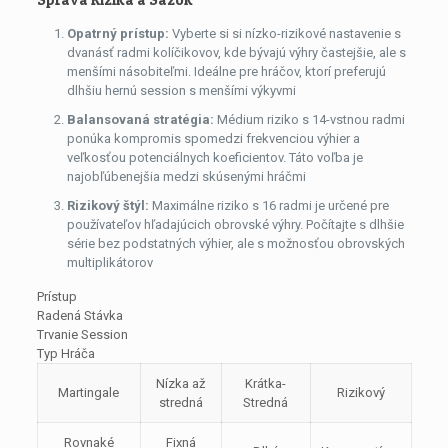
Opatrný prístup:
Vyberte si si nízko-rizikové nastavenie s
dvanásť radmi kolíčikovov, kde bývajú výhry častejšie, ale s
menšími násobiteľmi. Ideálne pre hráčov, ktorí preferujú
dlhšiu hernú session s menšími výkyvmi
Balansovaná stratégia:
Médium riziko s 14-vstnou radmi
ponúka kompromis spomedzi frekvenciou výhier a
veľkosťou potenciálnych koeficientov. Táto voľba je
najobľúbenejšia medzi skúsenými hráčmi
Rizikový štýl:
Maximálne riziko s 16 radmi je určené pre
používateľov hľadajúcich obrovské výhry. Počítajte s dlhšie
série bez podstatných výhier, ale s možnosťou obrovských
multiplikátorov
Prístup
Radená Stávka
Trvanie Session
Typ Hráča
Nízka až
Krátka-
Martingale
Rizikový
stredná
Stredná
Rovnaké
Fixná