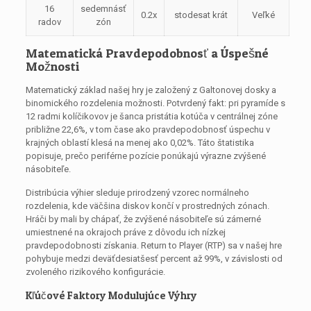
16
sedemnásť
0.2x
stodesat krát
Veľké
radov
zón
Matematická Pravdepodobnosť a Úspešné
Možnosti
Matematický základ našej hry je založený z Galtonovej dosky a
binomického rozdelenia možnosti. Potvrdený fakt: pri pyramíde s
12 radmi kolíčikovov je šanca pristátia kotúča v centrálnej zóne
približne 22,6%, v tom čase ako pravdepodobnosť úspechu v
krajných oblastí klesá na menej ako 0,02%. Táto štatistika
popisuje, prečo periférne pozície ponúkajú výrazne zvýšené
násobiteľe.
Distribúcia výhier sleduje prirodzený vzorec normálneho
rozdelenia, kde väčšina diskov končí v prostredných zónach.
Hráči by mali by chápať, že zvýšené násobiteľe sú zámerné
umiestnené na okrajoch práve z dôvodu ich nízkej
pravdepodobnosti získania. Return to Player (RTP) sa v našej hre
pohybuje medzi deväťdesiatšesť percent až 99%, v závislosti od
zvoleného rizikového konfigurácie.
Kľúčové Faktory Modulujúce Výhry