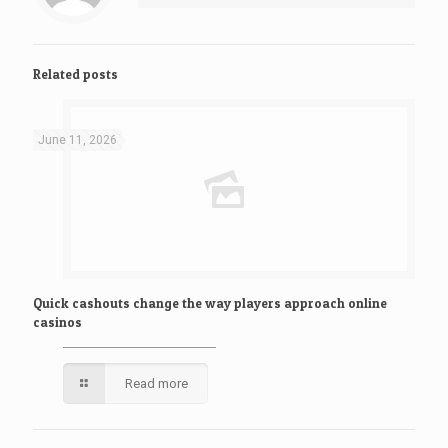
Related posts
June 11, 2026
Quick cashouts change the way players approach online
casinos
Read more