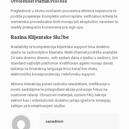
Otvorenost Platnih Procesa
Preglednost u okviru novčanim procesima elimnira nejasnoće te
podiže povjerenje. Kompletni uslovi isplate, verification kriteriji te
vremenska proceduralna limiti moraju biti eksplicitno navedeni te
readily pristupačni korisnicima pre sign upa.
Razina Klijentske Službe
Availability te kompetencija klijentske support tima direktno
utječe na zadovoljstvo klijenata. Multi-channel podrška available
24 sata dnevno dnevno, svih sedam dana u tjednu u sedmici, čini
standard najboljih platforme. Kvalificirani agenti moraju davati
rješenja na hrvatskog language kroz kanal live chata,
elektroničku korespondenciju i telefonsku support.
Aktivna interakcija putem redovite newslettere, notifikacije o
novim sadržajima te prilagođene akcije pokazuje fokus na
customer relaciji. Obrazovni materijali, opširni FAQ sekcije
sektori kao i videotutoriali dodatno jačaju igrače te smanjuju
zahtjev za kontaktiranjem službe.
sasadmin