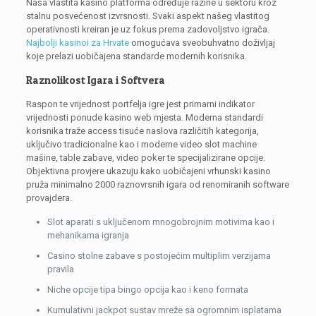
Naša vlastita kasino platforma određuje razine u sektoru kroz
stalnu posvećenost izvrsnosti. Svaki aspekt našeg vlastitog
operativnosti kreiran je uz fokus prema zadovoljstvo igrača.
Najbolji kasinoi za Hrvate
omogućava sveobuhvatno doživljaj
koje prelazi uobičajena standarde modernih korisnika.
Raznolikost Igara i Softvera
Raspon te vrijednost portfelja igre jest primarni indikator
vrijednosti ponude kasino web mjesta. Moderna standardi
korisnika traže access tisuće naslova različitih kategorija,
uključivo tradicionalne kao i moderne video slot machine
mašine, table zabave, video poker te specijalizirane opcije.
Objektivna provjere ukazuju kako uobičajeni vrhunski kasino
pruža minimalno 2000 raznovrsnih igara od renomiranih software
provajdera.
Slot aparati s uključenom mnogobrojnim motivima kao i
mehanikama igranja
Casino stolne zabave s postojećim multiplim verzijama
pravila
Niche opcije tipa bingo opcija kao i keno formata
Kumulativni jackpot sustav mreže sa ogromnim isplatama