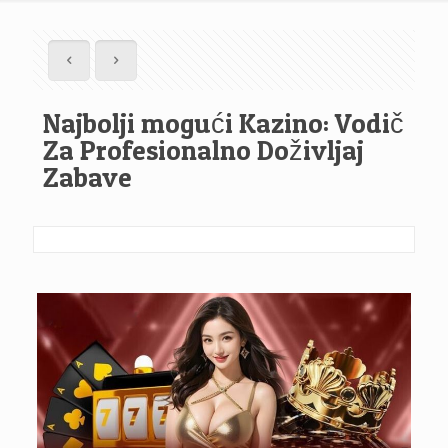
Najbolji mogući Kazino: Vodič
Za Profesionalno Doživljaj
Zabave