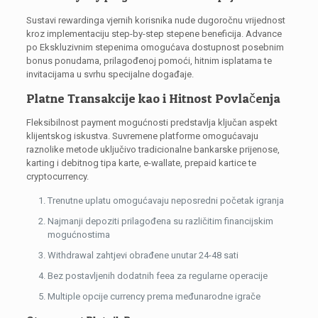
Sustavi rewardinga vjernih korisnika nude dugoročnu vrijednost
kroz implementaciju step-by-step stepene beneficija. Advance
po Ekskluzivnim stepenima omogućava dostupnost posebnim
bonus ponudama, prilagođenoj pomoći, hitnim isplatama te
invitacijama u svrhu specijalne događaje.
Platne Transakcije kao i Hitnost Povlačenja
Fleksibilnost payment mogućnosti predstavlja ključan aspekt
klijentskog iskustva. Suvremene platforme omogućavaju
raznolike metode uključivo tradicionalne bankarske prijenose,
karting i debitnog tipa karte, e-wallate, prepaid kartice te
cryptocurrency.
Trenutne uplatu omogućavaju neposredni početak igranja
Najmanji depoziti prilagođena su različitim financijskim
mogućnostima
Withdrawal zahtjevi obrađene unutar 24-48 sati
Bez postavljenih dodatnih feea za regularne operacije
Multiple opcije currency prema međunarodne igrače