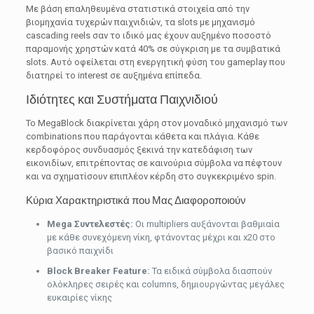
Με βάση επαληθευμένα στατιστικά στοιχεία από την
βιομηχανία τυχερών παιχνιδιών, τα slots με μηχανισμό
cascading reels σαν το ιδικό μας έχουν αυξημένο ποσοστό
παραμονής χρηστών κατά 40% σε σύγκριση με τα συμβατικά
slots. Αυτό οφείλεται στη ενεργητική φύση του gameplay που
διατηρεί το interest σε αυξημένα επίπεδα.
Ιδιότητες και Συστήματα Παιχνιδιού
Το MegaBlock διακρίνεται χάρη στον μοναδικό μηχανισμό των
combinations που παράγονται κάθετα και πλάγια. Κάθε
κερδοφόρος συνδυασμός ξεκινά την κατεδάφιση των
εικονιδίων, επιτρέποντας σε καινούρια σύμβολα να πέφτουν
και να σχηματίσουν επιπλέον κέρδη στο συγκεκριμένο spin.
Κύρια Χαρακτηριστικά που Μας Διαφοροποιούν
Mega Συντελεστές:
Οι multipliers αυξάνονται βαθμιαία
με κάθε συνεχόμενη νίκη, φτάνοντας μέχρι και x20 στο
βασικό παιχνίδι
Block Breaker Feature:
Τα ειδικά σύμβολα διασπούν
ολόκληρες σειρές και columns, δημιουργώντας μεγάλες
ευκαιρίες νίκης