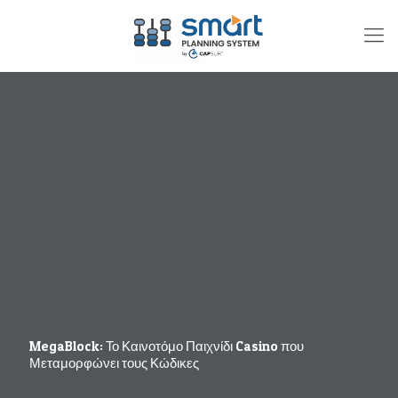
MegaBlock: Το Καινοτόμο Παιχνίδι Casino που
Μεταμορφώνει τους Κώδικες