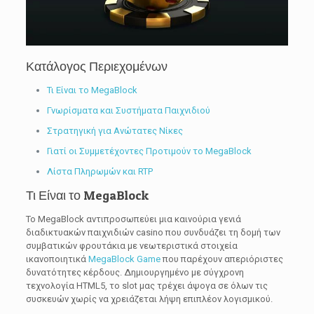
Κατάλογος Περιεχομένων
Τι Είναι το MegaBlock
Γνωρίσματα και Συστήματα Παιχνιδιού
Στρατηγική για Ανώτατες Νίκες
Γιατί οι Συμμετέχοντες Προτιμούν το MegaBlock
Λίστα Πληρωμών και RTP
Τι Είναι το MegaBlock
Το MegaBlock αντιπροσωπεύει μια καινούρια γενιά
διαδικτυακών παιχνιδιών casino που συνδυάζει τη δομή των
συμβατικών φρουτάκια με νεωτεριστικά στοιχεία
ικανοποιητικά
MegaBlock Game
που παρέχουν απεριόριστες
δυνατότητες κέρδους. Δημιουργημένο με σύγχρονη
τεχνολογία HTML5, το slot μας τρέχει άψογα σε όλων τις
συσκευών χωρίς να χρειάζεται λήψη επιπλέον λογισμικού.