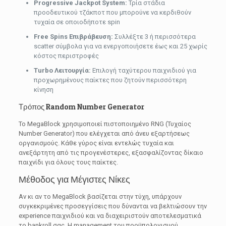
Progressive Jackpot System:
Τρία στάδια
προοδευτικού τζάκποτ που μπορούνε να κερδιθούν
τυχαία σε οποιοδήποτε spin
Free Spins Επιβράβευση:
Συλλέξτε 3 ή περισσότερα
scatter σύμβολα για να ενεργοποιήσετε έως και 25 χωρίς
κόστος περιστροφές
Turbo Λειτουργία:
Επιλογή ταχύτερου παιχνιδιού για
προχωρημένους παίκτες που ζητούν περισσότερη
κίνηση
Τρόπος Random Number Generator
Το MegaBlock χρησιμοποιεί πιστοποιημένο RNG (Τυχαίος
Number Generator) που ελέγχεται από άνευ εξαρτήσεως
οργανισμούς. Κάθε γύρος είναι εντελώς τυχαία και
ανεξάρτητη από τις προγενέστερες, εξασφαλίζοντας δίκαιο
παιχνίδι για όλους τους παίκτες.
Μέθοδος για Μέγιστες Νίκες
Αν κι αν το MegaBlock βασίζεται στην τύχη, υπάρχουν
συγκεκριμένες προσεγγίσεις που δύνανται να βελτιώσουν την
experience παιχνιδιού και να διαχειριστούν αποτελεσματικά
το bankroll σας. Η management του προϋπολογισμού