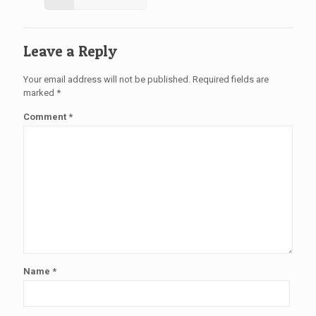
Leave a Reply
Your email address will not be published.
Required fields are
marked
*
Comment
*
Name
*