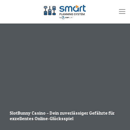
SlotBunny Casino – Dein zuverlässiger Gefährte für
exzellentes Online-Glücksspiel