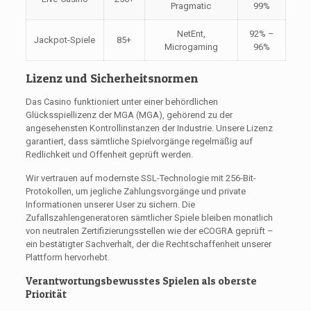
Pragmatic
99%
NetEnt,
92% –
Jackpot-Spiele
85+
Microgaming
96%
Lizenz und Sicherheitsnormen
Das Casino funktioniert unter einer behördlichen
Glücksspiellizenz der MGA (MGA), gehörend zu der
angesehensten Kontrollinstanzen der Industrie. Unsere Lizenz
garantiert, dass sämtliche Spielvorgänge regelmäßig auf
Redlichkeit und Offenheit geprüft werden.
Wir vertrauen auf modernste SSL-Technologie mit 256-Bit-
Protokollen, um jegliche Zahlungsvorgänge und private
Informationen unserer User zu sichern. Die
Zufallszahlengeneratoren sämtlicher Spiele bleiben monatlich
von neutralen Zertifizierungsstellen wie der eCOGRA geprüft –
ein bestätigter Sachverhalt, der die Rechtschaffenheit unserer
Plattform hervorhebt.
Verantwortungsbewusstes Spielen als oberste
Priorität