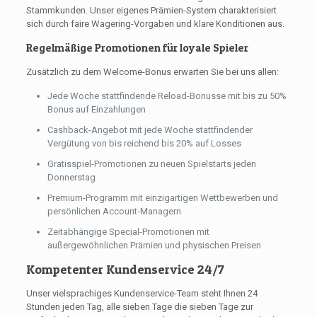
Stammkunden. Unser eigenes Prämien-System charakterisiert
sich durch faire Wagering-Vorgaben und klare Konditionen aus.
Regelmäßige Promotionen für loyale Spieler
Zusätzlich zu dem Welcome-Bonus erwarten Sie bei uns allen:
Jede Woche stattfindende Reload-Bonusse mit bis zu 50%
Bonus auf Einzahlungen
Cashback-Angebot mit jede Woche stattfindender
Vergütung von bis reichend bis 20% auf Losses
Gratisspiel-Promotionen zu neuen Spielstarts jeden
Donnerstag
Premium-Programm mit einzigartigen Wettbewerben und
persönlichen Account-Managern
Zeitabhängige Special-Promotionen mit
außergewöhnlichen Prämien und physischen Preisen
Kompetenter Kundenservice 24/7
Unser vielsprachiges Kundenservice-Team steht Ihnen 24
Stunden jeden Tag, alle sieben Tage die sieben Tage zur