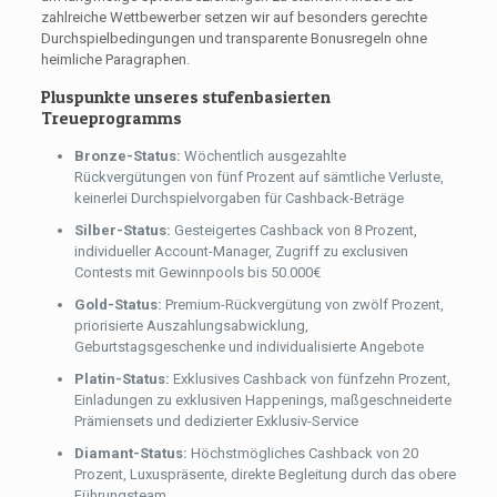
zahlreiche Wettbewerber setzen wir auf besonders gerechte
Durchspielbedingungen und transparente Bonusregeln ohne
heimliche Paragraphen.
Pluspunkte unseres stufenbasierten
Treueprogramms
Bronze-Status:
Wöchentlich ausgezahlte
Rückvergütungen von fünf Prozent auf sämtliche Verluste,
keinerlei Durchspielvorgaben für Cashback-Beträge
Silber-Status:
Gesteigertes Cashback von 8 Prozent,
individueller Account-Manager, Zugriff zu exclusiven
Contests mit Gewinnpools bis 50.000€
Gold-Status:
Premium-Rückvergütung von zwölf Prozent,
priorisierte Auszahlungsabwicklung,
Geburtstagsgeschenke und individualisierte Angebote
Platin-Status:
Exklusives Cashback von fünfzehn Prozent,
Einladungen zu exklusiven Happenings, maßgeschneiderte
Prämiensets und dedizierter Exklusiv-Service
Diamant-Status:
Höchstmögliches Cashback von 20
Prozent, Luxuspräsente, direkte Begleitung durch das obere
Führungsteam