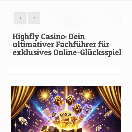
Highfly Casino: Dein
ultimativer Fachführer für
exklusives Online-Glücksspiel