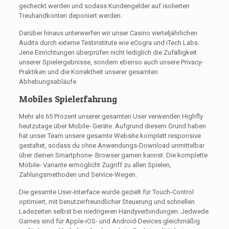
gecheckt werden und sodass Kundengelder auf isolierten
Treuhandkonten deponiert werden.
Darüber hinaus unterwerfen wir unser Casino vierteljährlichen
Audits durch externe Testinstitute wie eCogra und iTech Labs.
Jene Einrichtungen überprüfen nicht lediglich die Zufälligkeit
unserer Spielergebnisse, sondern ebenso auch unsere Privacy-
Praktiken und die Korrektheit unserer gesamten
Abhebungsabläufe.
Mobiles Spielerfahrung
Mehr als 65 Prozent unserer gesamten User verwenden Highfly
heutzutage über Mobile- Geräte. Aufgrund diesem Grund haben
hat unser Team unsere gesamte Website komplett responsive
gestaltet, sodass du ohne Anwendungs-Download unmittelbar
über deinen Smartphone- Browser gamen kannst. Die komplette
Mobile- Variante ermöglicht Zugriff zu allen Spielen,
Zahlungsmethoden und Service-Wegen.
Die gesamte User-Interface wurde gezielt für Touch-Control
optimiert, mit benutzerfreundlicher Steuerung und schnellen
Ladezeiten selbst bei niedrigeren Handyverbindungen. Jedwede
Games sind für Apple-iOS- und Android-Devices gleichmäßig