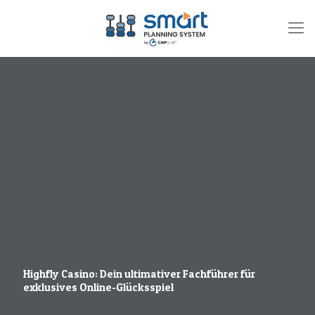
Highfly Casino: Dein ultimativer Fachführer für
exklusives Online-Glücksspiel