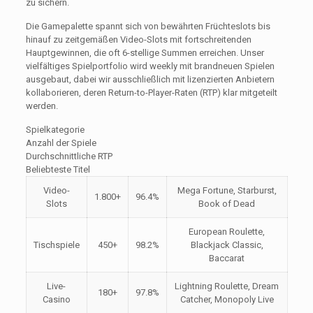
zu sichern.
Die Gamepalette spannt sich von bewährten Früchteslots bis
hinauf zu zeitgemäßen Video-Slots mit fortschreitenden
Hauptgewinnen, die oft 6-stellige Summen erreichen. Unser
vielfältiges Spielportfolio wird weekly mit brandneuen Spielen
ausgebaut, dabei wir ausschließlich mit lizenzierten Anbietern
kollaborieren, deren Return-to-Player-Raten (RTP) klar mitgeteilt
werden.
Spielkategorie
Anzahl der Spiele
Durchschnittliche RTP
Beliebteste Titel
Video-
Mega Fortune, Starburst,
1.800+
96.4%
Slots
Book of Dead
European Roulette,
Tischspiele
450+
98.2%
Blackjack Classic,
Baccarat
Live-
Lightning Roulette, Dream
180+
97.8%
Casino
Catcher, Monopoly Live