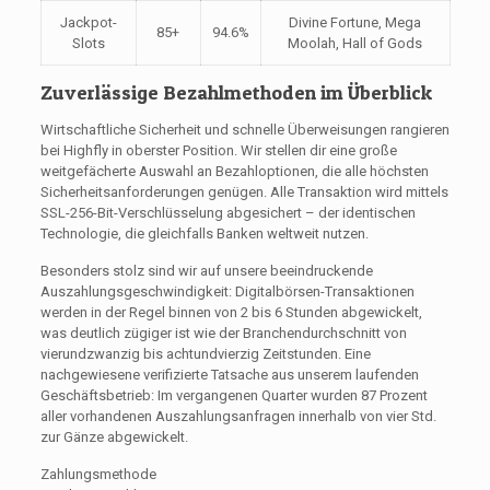
Jackpot-
Divine Fortune, Mega
85+
94.6%
Slots
Moolah, Hall of Gods
Zuverlässige Bezahlmethoden im Überblick
Wirtschaftliche Sicherheit und schnelle Überweisungen rangieren
bei Highfly in oberster Position. Wir stellen dir eine große
weitgefächerte Auswahl an Bezahloptionen, die alle höchsten
Sicherheitsanforderungen genügen. Alle Transaktion wird mittels
SSL-256-Bit-Verschlüsselung abgesichert – der identischen
Technologie, die gleichfalls Banken weltweit nutzen.
Besonders stolz sind wir auf unsere beeindruckende
Auszahlungsgeschwindigkeit: Digitalbörsen-Transaktionen
werden in der Regel binnen von 2 bis 6 Stunden abgewickelt,
was deutlich zügiger ist wie der Branchendurchschnitt von
vierundzwanzig bis achtundvierzig Zeitstunden. Eine
nachgewiesene verifizierte Tatsache aus unserem laufenden
Geschäftsbetrieb: Im vergangenen Quarter wurden 87 Prozent
aller vorhandenen Auszahlungsanfragen innerhalb von vier Std.
zur Gänze abgewickelt.
Zahlungsmethode