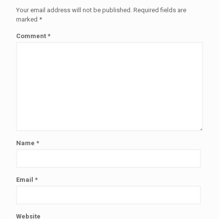
Your email address will not be published.
Required fields are
marked
*
Comment
*
Name
*
Email
*
Website