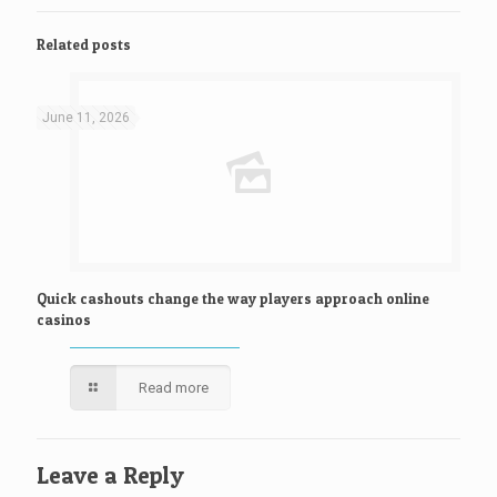
Related posts
June 11, 2026
Quick cashouts change the way players approach online
casinos
Read more
Leave a Reply