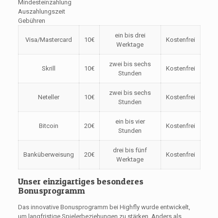
Mindesteinzahlung
Auszahlungszeit
Gebühren
ein bis drei
Visa/Mastercard
10€
Kostenfrei
Werktage
zwei bis sechs
Skrill
10€
Kostenfrei
Stunden
zwei bis sechs
Neteller
10€
Kostenfrei
Stunden
ein bis vier
Bitcoin
20€
Kostenfrei
Stunden
drei bis fünf
Banküberweisung
20€
Kostenfrei
Werktage
Unser einzigartiges besonderes
Bonusprogramm
Das innovative Bonusprogramm bei Highfly wurde entwickelt,
um langfristige Spielerbeziehungen zu stärken. Anders als