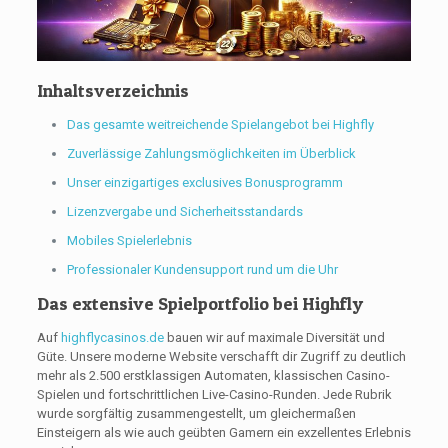
Inhaltsverzeichnis
Das gesamte weitreichende Spielangebot bei Highfly
Zuverlässige Zahlungsmöglichkeiten im Überblick
Unser einzigartiges exclusives Bonusprogramm
Lizenzvergabe und Sicherheitsstandards
Mobiles Spielerlebnis
Professionaler Kundensupport rund um die Uhr
Das extensive Spielportfolio bei Highfly
Auf
highflycasinos.de
bauen wir auf maximale Diversität und
Güte. Unsere moderne Website verschafft dir Zugriff zu deutlich
mehr als 2.500 erstklassigen Automaten, klassischen Casino-
Spielen und fortschrittlichen Live-Casino-Runden. Jede Rubrik
wurde sorgfältig zusammengestellt, um gleichermaßen
Einsteigern als wie auch geübten Gamern ein exzellentes Erlebnis