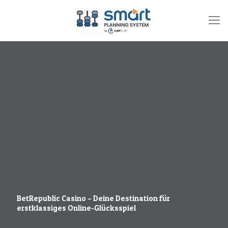
BetRepublic Casino – Deine Destination für
erstklassiges Online-Glücksspiel