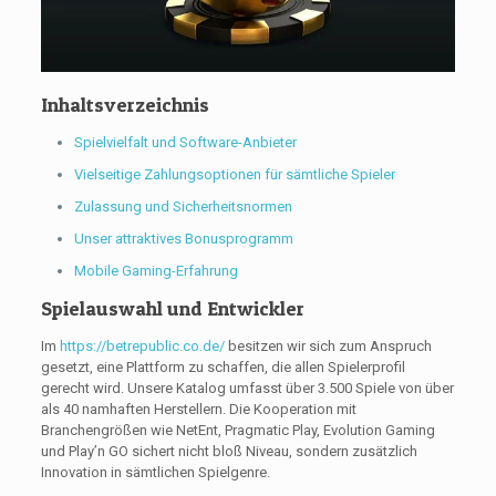
Inhaltsverzeichnis
Spielvielfalt und Software-Anbieter
Vielseitige Zahlungsoptionen für sämtliche Spieler
Zulassung und Sicherheitsnormen
Unser attraktives Bonusprogramm
Mobile Gaming-Erfahrung
Spielauswahl und Entwickler
Im
https://betrepublic.co.de/
besitzen wir sich zum Anspruch
gesetzt, eine Plattform zu schaffen, die allen Spielerprofil
gerecht wird. Unsere Katalog umfasst über 3.500 Spiele von über
als 40 namhaften Herstellern. Die Kooperation mit
Branchengrößen wie NetEnt, Pragmatic Play, Evolution Gaming
und Play’n GO sichert nicht bloß Niveau, sondern zusätzlich
Innovation in sämtlichen Spielgenre.