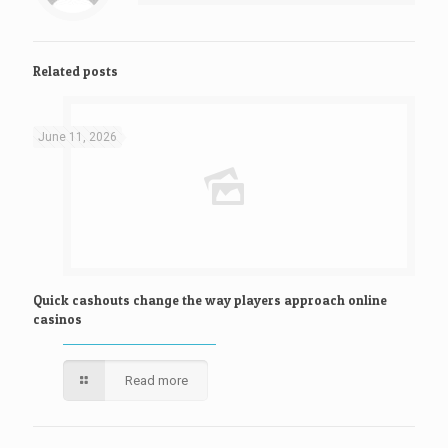
Related posts
June 11, 2026
Quick cashouts change the way players approach online
casinos
Read more