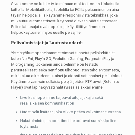
Sivustomme on kehitetty toimimaan moitteettomasti jokaisella
laitteilla. Mobiililaitteella, tabletilla tai PC:llä pelaaminen on aina
täysin helppoa, sillä käytämme responsiivista tekniikkaa, joka
mukautuu automaattisesti käytössä olevaan päätelaitteeseen.
Pelien latausajat ovat nopeita, ja käyttöliittymämme on
helppokäyttöinen myös uusille pelaajille.
Pelivalmistajat ja Laatustandardi
Yhteistyökumppaneinamme toimivat tunnetut pelinkehittäjät
kuten NetEnt, Play’n GO, Evolution Gaming, Pragmatic Play ja
Microgaming. Jokainen ainoa pelimme on testattu
perusteellisesti sekä sertifioitu ulkopuolisten tahojen toimesta,
mikä takaa oikeudenmukaiset ja aidosti satunnaiset pelitulokset.
Käytämme vain vain sellaisia pelejä, joiden RTP-arvot (Return to
Player) ovat läpinäkyvästi nähtävissä asiakkaillemme.
Live-kasinopelimme tarjoavat aitoja jakajia sekä
reaaliaikaisen kommunikaation
Uudet pelit lisätään joka viikko pitäen valikoiman tuoreena
Hakutoiminto ja suodattimet helpottavat suosikkipelien
löytämistä