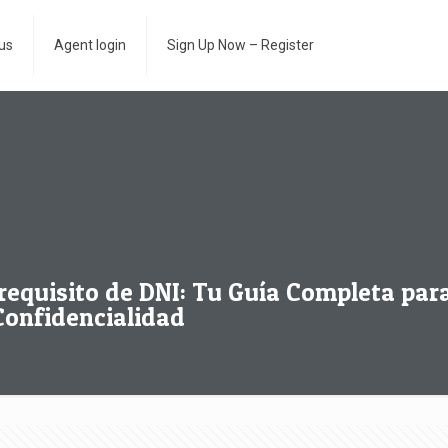
us
Agent login
Sign Up Now – Register
requisito de DNI: Tu Guía Completa par
Confidencialidad