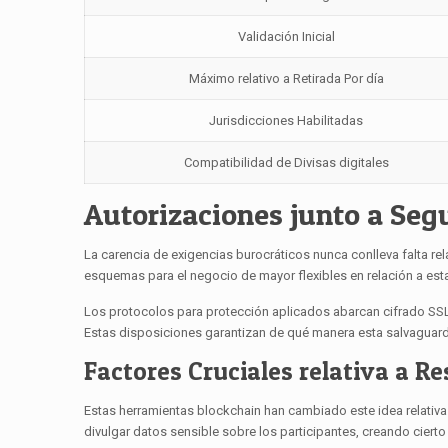
Validación Inicial
Máximo relativo a Retirada Por día
Jurisdicciones Habilitadas
Compatibilidad de Divisas digitales
Autorizaciones junto a Seg
La carencia de exigencias burocráticos nunca conlleva falta rel
esquemas para el negocio de mayor flexibles en relación a e
Los protocolos para protección aplicados abarcan cifrado SSL
Estas disposiciones garantizan de qué manera esta salvaguarda
Factores Cruciales relativa a R
Estas herramientas blockchain han cambiado este idea relativa
divulgar datos sensible sobre los participantes, creando cierto