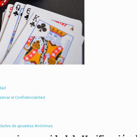
idad
rvar el Confidencialidad
ividades de apuestas Anónimas