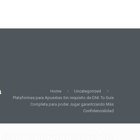
a
Home
Uncategorized
Plataformas para Apuestas Sin requisito de DNI: Tu Guía
Completa para poder Jugar garantizando Más
Confidencialidad